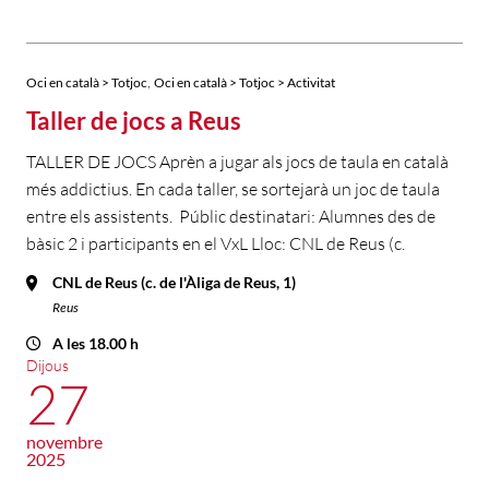
,
Oci en català > Totjoc
Oci en català > Totjoc > Activitat
Taller de jocs a Reus
TALLER DE JOCS Aprèn a jugar als jocs de taula en català
més addictius. En cada taller, se sortejarà un joc de taula
entre els assistents. Públic destinatari: Alumnes des de
bàsic 2 i participants en el VxL Lloc: CNL de Reus (c.
CNL de Reus (c. de l'Àliga de Reus, 1)
Reus
A les 18.00 h
Dijous
27
novembre
2025