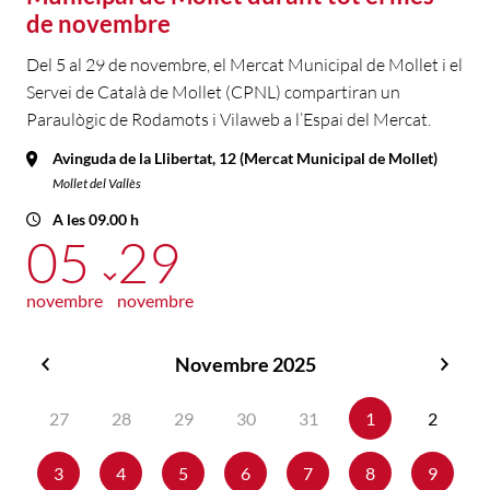
de novembre
Del 5 al 29 de novembre, el Mercat Municipal de Mollet i el
Servei de Català de Mollet (CPNL) compartiran un
Paraulògic de Rodamots i Vilaweb a l’Espai del Mercat.
Avinguda de la Llibertat, 12 (Mercat Municipal de Mollet)
Mollet del Vallès
A les 09.00 h
05
29
novembre
novembre
Novembre 2025
Octubre
Dese
2025
2025
27
28
29
30
31
1
2
3
4
5
6
7
8
9