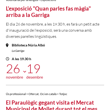
L'exposició "Quan parles fas màgia"
arriba a la Garriga
El dia 26 de novembre, a les 19.30 h, es farà un petit acte
d'inauguració de l'exposició, serà una conversa amb
diverses parelles lingüístiques.
Biblioteca Núria Albó
La Garriga
A les 19.30 h
26
19
novembre
desembre
,
Ús professional > Ofercat
Oci en català > Totjoc
El Paraulògic gegant visita el Mercat
Municipal de Mollet durant tot el mes