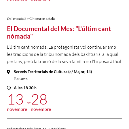
Oci en català > Cinema en català
El Documental del Mes: "L’últim cant
nòmada"
L'últim cant nòmada. La protagonista vol continuar amb
les tradicions de la tribu nòmada dels bakhtiaris, a la qual
pertany, però la traïció de la seva família no l'hi posarà fàcil.
Serveis Territorials de Cultura (c/ Major, 14)
Tarragona
A les 18.30 h
13
28
novembre
novembre
Voluntariat per la llengua > Exposicions