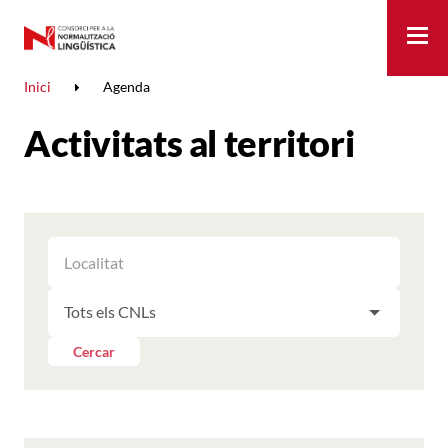
Me
Inici
Agenda
Activitats al territori
FILTRAR
FILTRAR
LES
ELS
ACTIVITATS
FILTRAR
RESULTATS
PER
LES
LOCALITAT
ACTIVITATS
Cercar
PER
CNL