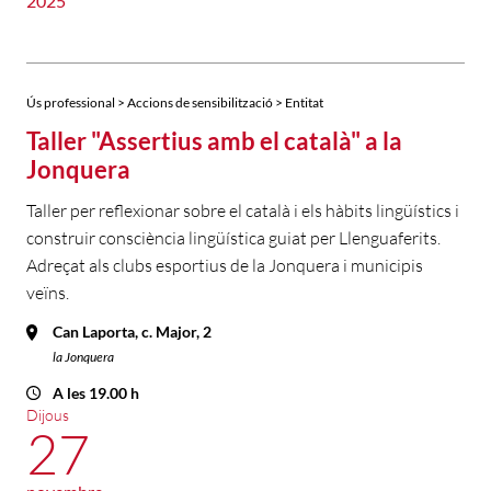
2025
Ús professional > Accions de sensibilització > Entitat
Taller "Assertius amb el català" a la
Jonquera
Taller per reflexionar sobre el català i els hàbits lingüístics i
construir consciència lingüística guiat per Llenguaferits.
Adreçat als clubs esportius de la Jonquera i municipis
veïns.
Can Laporta, c. Major, 2
la Jonquera
A les 19.00 h
Dijous
27