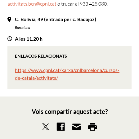
activitats.bcn@cpnl.cat
o trucar al 933 428 080.
C. Bolívia, 49 (entrada per c. Badajoz)
Barcelona
A les 11.20 h
ENLLAÇOS RELACIONATS
https://www.cpnl.cat/xarxa/cnlbarcelona/cursos-
de-catala/activitats/
Vols compartir aquest acte?