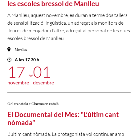
les escoles bressol de Manlleu
A Manlleu, aquest novembre, es duran a terme dos tallers
de sensibilització lingüística, un adreçat als monitors de
lleure i de menjador i l’altre, adreçat al personal de les dues
escoles bressol de Manlleu.
Manlleu
A les 17.30 h
17
01
novembre
desembre
Oci en català > Cinema en català
El Documental del Mes: "L’últim cant
nòmada"
L'últim cant nòmada. La protagonista vol continuar amb