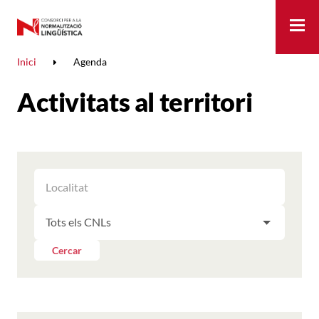
Me
Inici
Agenda
Activitats al territori
FILTRAR
FILTRAR
LES
ELS
ACTIVITATS
FILTRAR
RESULTATS
PER
LES
LOCALITAT
ACTIVITATS
Cercar
PER
CNL