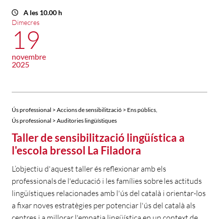
A les 10.00 h
Dimecres
19
novembre
2025
,
Ús professional > Accions de sensibilització > Ens públics
Ús professional > Auditories lingüístiques
Taller de sensibilització lingüística a
l'escola bressol La Filadora
L’objectiu d'aquest taller és reflexionar amb els
professionals de l'educació i les famílies sobre les actituds
lingüístiques relacionades amb l'ús del català i orientar-los
a fixar noves estratègies per potenciar l'ús del català als
centres i a millorar l'empatia lingüística en un context de