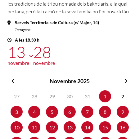
les tradicions de la tribu nòmada dels bakhtiaris, a la qual
pertany, però la traïció de la seva família no l'hi posarà fàcil.
Serveis Territorials de Cultura (c/ Major, 14)
Tarragona
A les 18.30 h
13
28
novembre
novembre
Novembre 2025
Octubre
Dese
2025
2025
27
28
29
30
31
1
2
3
4
5
6
7
8
9
10
11
12
13
14
15
16