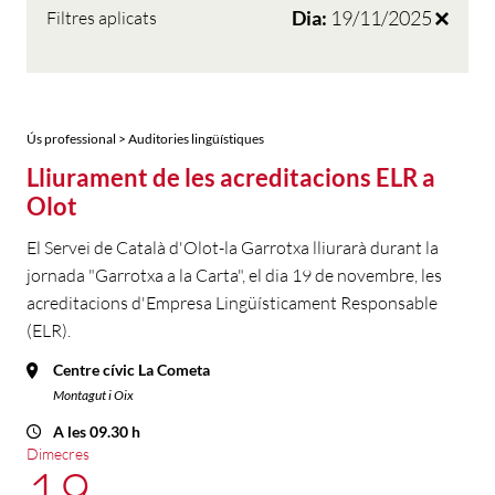
Dia:
19/11/2025
Filtres aplicats
Ús professional > Auditories lingüístiques
Lliurament de les acreditacions ELR a
Olot
El Servei de Català d'Olot-la Garrotxa lliurarà durant la
jornada "Garrotxa a la Carta", el dia 19 de novembre, les
acreditacions d'Empresa Lingüísticament Responsable
(ELR).
Centre cívic La Cometa
Montagut i Oix
A les 09.30 h
Dimecres
19