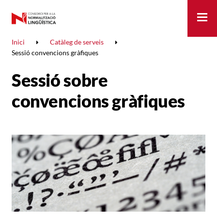
Me
Inici
Catàleg de serveis
Sessió convencions gràfiques
Sessió sobre
convencions gràfiques