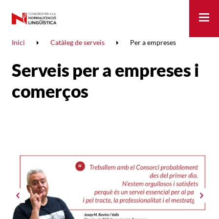
Me
Inici
Catàleg de serveis
Per a empreses
Serveis per a empreses i
comerços