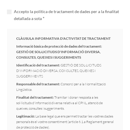
Accepto la política de tractament de dades per a la finalitat
*
detallada a sota
CLÀUSULA INFORMATIVA D'ACTIVITAT DE TRACTAMENT
Informació bàsica de protecció de dades del tractament
:
GESTIÓ DE SOL·LICITUDS D'INFORMACIÓ DIVERSA,
CONSULTES, QUEIXES I SUGGERIMENTS
Identificació del tractament:
GESTIÓ DE SOL·LICITUDS
D'INFORMACIÓ DIVERSA, CONSULTES, QUEIXES I
SUGGERIMENTS
Responsable del tractament:
Consorci per a la Normalització
Lingüística.
Finalitat del tractament:
Tramitar i donar resposta a les
sol·licituds d'informació diversa relativa al CPNL, atenció de
queixes, consultes i suggeriments.
Legitimació:
La base legal que ens permet tractar les vostres dades
personals és el vostre consentiment (article 6.1.a Reglament general
de protecció de dades).