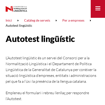
Me
Inici
Catàleg de serveis
Per a empreses
Autotest lingüístic
Autotest lingüístic
L’Autotest lingüístic és un servei del Consorci per a la
Normalització Lingüística i el Departament de Política
Lingüística de la Generalitat de Catalunya per conèixer la
situació lingüística d’empreses, entitats i administracions
pel que fa a l’ús i la presència de la llengua catalana.
Empleneu el formulari i rebreu l’enllaç per respondre
l’Autotest.