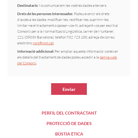
Destinataris:
No comunicarem les vostres dades a tercers.
Drets de les persones interessades
: Podeu exercir els drets
d'accés a les dades, modificar-les, rectificar-les, suprimir-les,
limitar-ne el tractament o oposar-vos-hi, adreçant-vos per escrit al
Consorci per a la Normalització Lingüística, carrer de Muntaner,
221 (08036 Barcelona), telèfon 932 723 100, adreça de correu
electrònic
cpnl@cpnl.cat
.
Informació addicional:
Per ampliar aquesta informació i conèixer
els detalls del tractament de dades podeu accedir a la
pàgina web
del Consorci
.
Enviar
PERFIL DEL CONTRACTANT
PROTECCIÓ DE DADES
BÚSTIA ÈTICA