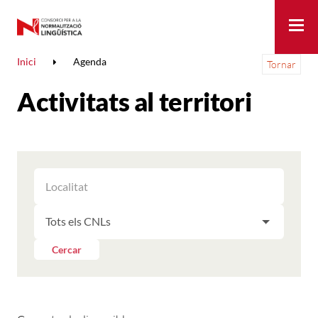
Me
Inici
Agenda
Tornar
Activitats al territori
FILTRAR
FILTRAR
LES
ELS
ACTIVITATS
FILTRAR
RESULTATS
PER
LES
LOCALITAT
ACTIVITATS
Cercar
PER
CNL