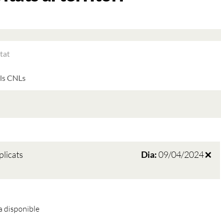
RAR
ATS
LTATS
AT
ATS
plicats
Dia:
09/04/2024
 disponible