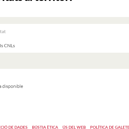
RAR
ATS
LTATS
AT
ATS
 disponible
CIÓ DE DADES
BÚSTIA ÈTICA
ÚS DEL WEB
POLÍTICA DE GALET