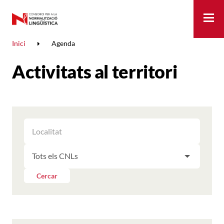
Me
Inici
Agenda
Activitats al territori
FILTRAR
FILTRAR
LES
ELS
ACTIVITATS
FILTRAR
RESULTATS
PER
LES
LOCALITAT
ACTIVITATS
Cercar
PER
CNL