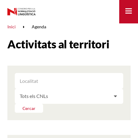
Me
Inici
Agenda
Activitats al territori
FILTRAR
FILTRAR
LES
ELS
ACTIVITATS
FILTRAR
RESULTATS
PER
LES
LOCALITAT
ACTIVITATS
Cercar
PER
CNL