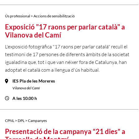
Ús professional > Accions de sensibilització
Exposició "17 raons per parlar català" a
Vilanova del Camí
L'exposició fotogràfica "17 raons per parlar català" recull el
testimoni de 17 persones de diferents àmbits de la societat
igualadina que, tot i que van néixer fora de Catalunya, han
adoptat el català com a llengua d'ús habitual.
IES Pla de les Moreres
Vilanova del Camí
A les 10.00 h
CPNL > DPL > Campanyes
Presentació de la campanya “21 dies” a