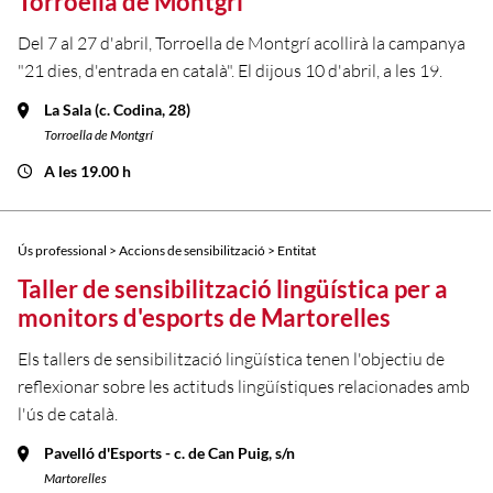
Torroella de Montgrí
Del 7 al 27 d'abril, Torroella de Montgrí acollirà la campanya
"21 dies, d'entrada en català". El dijous 10 d'abril, a les 19.
La Sala (c. Codina, 28)
Torroella de Montgrí
A les 19.00 h
Ús professional > Accions de sensibilització > Entitat
Taller de sensibilització lingüística per a
monitors d'esports de Martorelles
Els tallers de sensibilització lingüística tenen l'objectiu de
reflexionar sobre les actituds lingüístiques relacionades amb
l'ús de català.
Pavelló d'Esports - c. de Can Puig, s/n
Martorelles