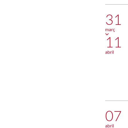
31
març
11
abril
07
abril