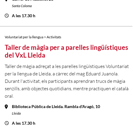
Santa Coloma
A les 17.30 h
Voluntariat per la llengua > Activitats
Taller de màgia per a parelles lingüístiques
del VxL Lleida
Taller de màgia adreçat a les parelles lingüístiques Voluntariat
per la llengua de Lleida, a càrrec del mag Eduard Juanola.
Durant l'activitat, els participants aprendran trucs de màgia
senzills, amb objectes quotidians, mentre practiquen el català
oral.
Biblioteca Pública de Lleida. Rambla d'Aragó, 10
Lleida
A les 17.30 h