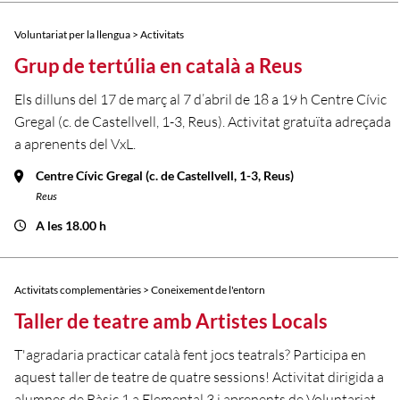
Voluntariat per la llengua > Activitats
Grup de tertúlia en català a Reus
Els dilluns del 17 de març al 7 d’abril de 18 a 19 h Centre Cívic
Gregal (c. de Castellvell, 1-3, Reus). Activitat gratuïta adreçada
a aprenents del VxL.
Centre Cívic Gregal (c. de Castellvell, 1-3, Reus)
Reus
A les 18.00 h
Activitats complementàries > Coneixement de l'entorn
Taller de teatre amb Artistes Locals
T'agradaria practicar català fent jocs teatrals? Participa en
aquest taller de teatre de quatre sessions! Activitat dirigida a
alumnes de Bàsic 1 a Elemental 3 i aprenents de Voluntariat