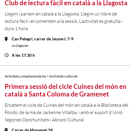
Club de lectura fàcil en català a la Llagosta
Llegim i parlem en català a la Llagosta. Llegim un llibre de
lectura fàcil i el comentem a la sessió. L’activitat és gratuïta i
dura 1 hora.
Can Pelegrí, carrer de Jaume I, 7-9
La Llagosta
A les 17.30 h
Activitats complementàries > Activitats culturals
Primera sessió del cicle Cuines del món en
català a Santa Coloma de Gramenet
Encetem el cicle de Cuines del món en català a la Biblioteca del
Fondo, de la mà de Jackeline Villalba, i amb el suport d'Unió
Segones Oportunitats i Abrazo Cultural.
Carrer de Massenet 28