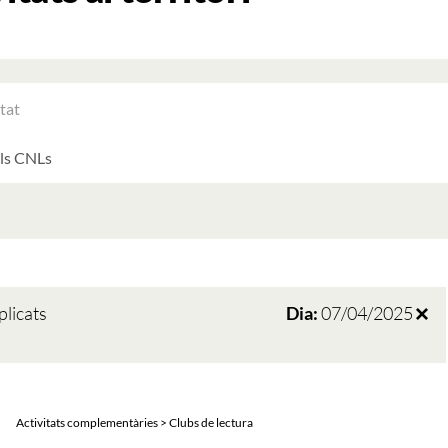
RAR
ATS
LTATS
AT
ATS
plicats
Dia:
07/04/2025
Activitats complementàries > Clubs de lectura