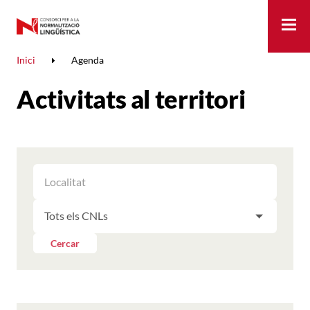
Me
Inici
Agenda
Activitats al territori
FILTRAR
FILTRAR
LES
ELS
ACTIVITATS
FILTRAR
RESULTATS
PER
LES
LOCALITAT
ACTIVITATS
Cercar
PER
CNL