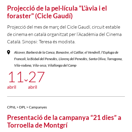
Projecció de la pel·lícula "L'àvia i el
foraster" (Cicle Gaudí)
Projecció del mes de març del Cicle Gaudí, circuit estable
de cinema en català organitzat per l’Acadèmia del Cinema
Català. Sinopsi: Teresa és modista.
Alcover, Barberà de la Conca, Bonastre, el Catllar, el Vendrell, l'Espluga de
Francolí, la Bisbal del Penedès, Llorenç del Penedès, Santa Oliva, Tarragona,
Vila-rodona, Vila-seca, Vilallonga del Camp
11
27
abril
abril
CPNL > DPL > Campanyes
Presentació de la campanya “21 dies” a
Torroella de Montgrí