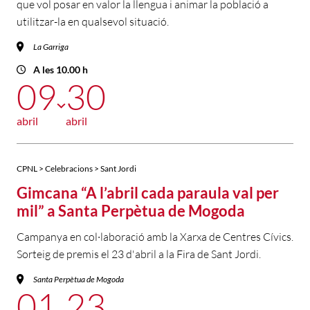
que vol posar en valor la llengua i animar la població a
utilitzar-la en qualsevol situació.
La Garriga
A les 10.00 h
09
30
abril
abril
CPNL > Celebracions > Sant Jordi
Gimcana “A l’abril cada paraula val per
mil” a Santa Perpètua de Mogoda
Campanya en col·laboració amb la Xarxa de Centres Cívics.
Sorteig de premis el 23 d'abril a la Fira de Sant Jordi.
Santa Perpètua de Mogoda
01
23