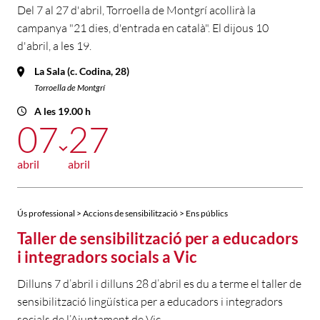
Del 7 al 27 d'abril, Torroella de Montgrí acollirà la
campanya "21 dies, d'entrada en català". El dijous 10
d'abril, a les 19.
La Sala (c. Codina, 28)
Torroella de Montgrí
A les 19.00 h
07
27
abril
abril
Ús professional > Accions de sensibilització > Ens públics
Taller de sensibilització per a educadors
i integradors socials a Vic
Dilluns 7 d’abril i dilluns 28 d’abril es du a terme el taller de
sensibilització lingüística per a educadors i integradors
socials de l’Ajuntament de Vic.