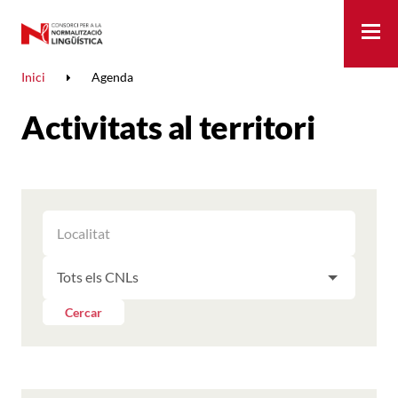
Me
Inici
Agenda
Activitats al territori
FILTRAR
FILTRAR
LES
ELS
ACTIVITATS
FILTRAR
RESULTATS
PER
LES
LOCALITAT
ACTIVITATS
Cercar
PER
CNL