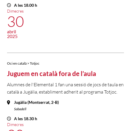
A les 18.00 h
Dimecres
30
abril
2025
Oci en català > Totjoc
Juguem en català fora de l’aula
Alumnes de l'Elemental 1 fan una sessió de jocs de taula en
català a Jugàlia, establiment adherit al programa Totjoc.
Jugàlia (Montserrat, 2-B)
Sabadell
A les 18.30 h
Dimecres