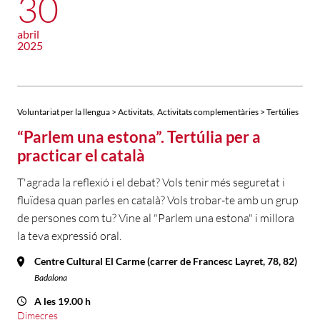
30
abril
2025
,
Voluntariat per la llengua > Activitats
Activitats complementàries > Tertúlies
“Parlem una estona”. Tertúlia per a
practicar el català
T'agrada la reflexió i el debat? Vols tenir més seguretat i
fluïdesa quan parles en català? Vols trobar-te amb un grup
de persones com tu? Vine al "Parlem una estona" i millora
la teva expressió oral.
Centre Cultural El Carme (carrer de Francesc Layret, 78, 82)
Badalona
A les 19.00 h
Dimecres