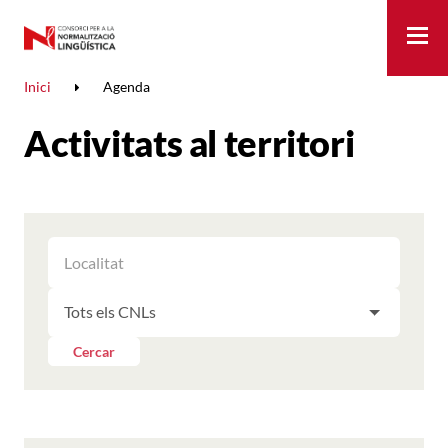
Me
Inici
Agenda
Activitats al territori
FILTRAR
FILTRAR
LES
ELS
ACTIVITATS
FILTRAR
RESULTATS
PER
LES
LOCALITAT
ACTIVITATS
Cercar
PER
CNL