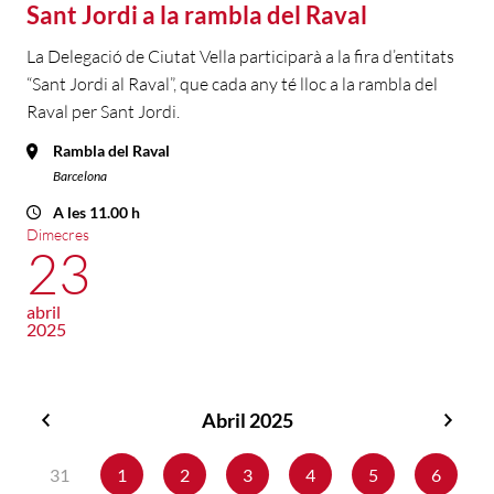
Sant Jordi a la rambla del Raval
La Delegació de Ciutat Vella participarà a la fira d’entitats
“Sant Jordi al Raval”, que cada any té lloc a la rambla del
Raval per Sant Jordi.
Rambla del Raval
Barcelona
A les 11.00 h
Dimecres
23
abril
2025
Abril 2025
Març
Maig
2025
2025
31
1
2
3
4
5
6