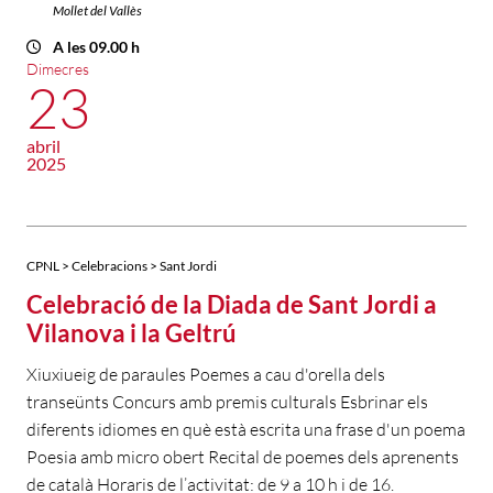
Mollet del Vallès
A les 09.00 h
Dimecres
23
abril
2025
CPNL > Celebracions > Sant Jordi
Celebració de la Diada de Sant Jordi a
Vilanova i la Geltrú
Xiuxiueig de paraules Poemes a cau d'orella dels
transeünts Concurs amb premis culturals Esbrinar els
diferents idiomes en què està escrita una frase d'un poema
Poesia amb micro obert Recital de poemes dels aprenents
de català Horaris de l’activitat: de 9 a 10 h i de 16.