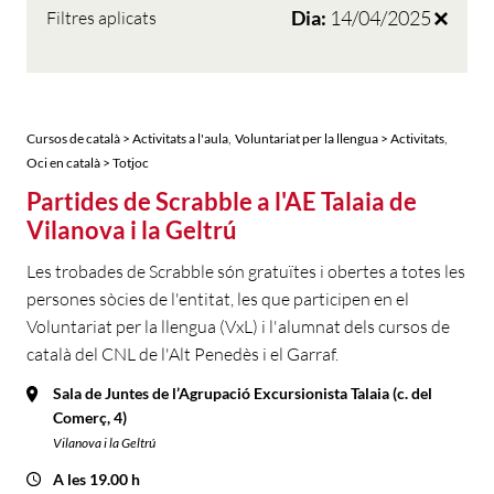
Dia:
14/04/2025
Filtres aplicats
,
,
Cursos de català > Activitats a l'aula
Voluntariat per la llengua > Activitats
Oci en català > Totjoc
Partides de Scrabble a l'AE Talaia de
Vilanova i la Geltrú
Les trobades de Scrabble són gratuïtes i obertes a totes les
persones sòcies de l'entitat, les que participen en el
Voluntariat per la llengua (VxL) i l'alumnat dels cursos de
català del CNL de l'Alt Penedès i el Garraf.
Sala de Juntes de l’Agrupació Excursionista Talaia (c. del
Comerç, 4)
Vilanova i la Geltrú
A les 19.00 h