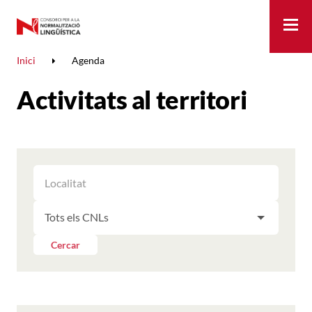
Me
Inici
Agenda
Activitats al territori
FILTRAR
FILTRAR
LES
ELS
ACTIVITATS
FILTRAR
RESULTATS
PER
LES
LOCALITAT
ACTIVITATS
Cercar
PER
CNL