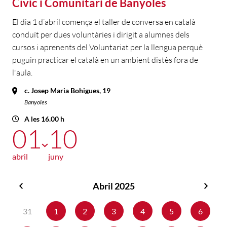
Cívic i Comunitari de Banyoles
El dia 1 d’abril comença el taller de conversa en català
conduït per dues voluntàries i dirigit a alumnes dels
cursos i aprenents del Voluntariat per la llengua perquè
puguin practicar el català en un ambient distès fora de
l'aula.
c. Josep Maria Bohigues, 19
Banyoles
A les 16.00 h
01
10
abril
juny
Abril 2025
Març
Maig
2025
2025
31
1
2
3
4
5
6