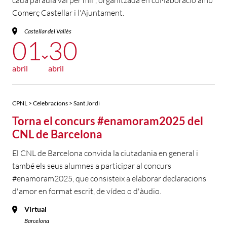
cada paraula val per mil", organitzada en col·laboració amb
Comerç Castellar i l'Ajuntament.
Castellar del Vallès
01
30
abril
abril
CPNL > Celebracions > Sant Jordi
Torna el concurs #enamoram2025 del
CNL de Barcelona
El CNL de Barcelona convida la ciutadania en general i
també els seus alumnes a participar al concurs
#enamoram2025, que consisteix a elaborar declaracions
d'amor en format escrit, de vídeo o d'àudio.
Virtual
Barcelona