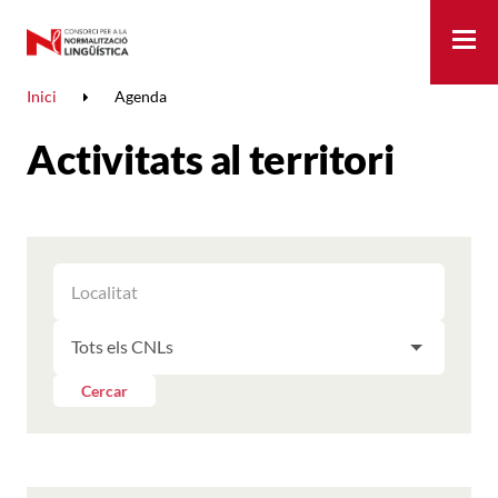
Me
Inici
Agenda
Activitats al territori
FILTRAR
FILTRAR
LES
ELS
ACTIVITATS
FILTRAR
RESULTATS
PER
LES
LOCALITAT
ACTIVITATS
Cercar
PER
CNL