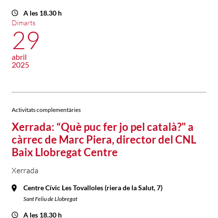
A les 18.30 h
Dimarts
29
abril
2025
Activitats complementàries
Xerrada: “Què puc fer jo pel català?" a
càrrec de Marc Piera, director del CNL
Baix Llobregat Centre
Xerrada
Centre Cívic Les Tovalloles (riera de la Salut, 7)
Sant Feliu de Llobregat
A les 18.30 h