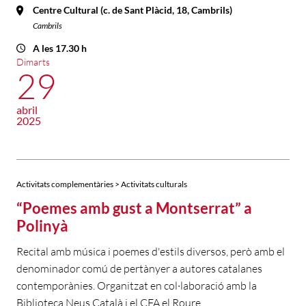
Centre Cultural (c. de Sant Plàcid, 18, Cambrils)
Cambrils
A les 17.30 h
Dimarts
29
abril
2025
Activitats complementàries > Activitats culturals
“Poemes amb gust a Montserrat” a
Polinyà
Recital amb música i poemes d'estils diversos, però amb el
denominador comú de pertànyer a autores catalanes
contemporànies. Organitzat en col·laboració amb la
Biblioteca Neus Català i el CFA el Roure.