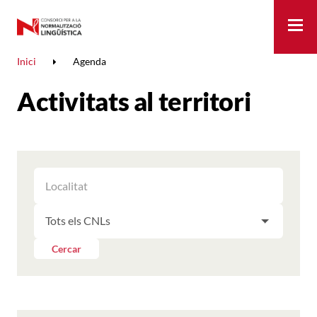
Me
Inici
Agenda
Activitats al territori
FILTRAR
FILTRAR
LES
ELS
ACTIVITATS
FILTRAR
RESULTATS
PER
LES
LOCALITAT
ACTIVITATS
Cercar
PER
CNL