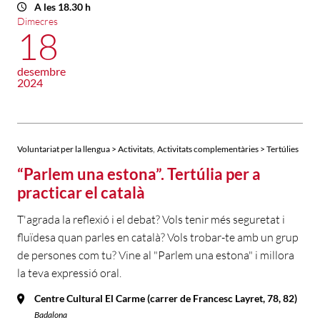
A les 18.30 h
Dimecres
18
desembre
2024
,
Voluntariat per la llengua > Activitats
Activitats complementàries > Tertúlies
“Parlem una estona”. Tertúlia per a
practicar el català
T'agrada la reflexió i el debat? Vols tenir més seguretat i
fluïdesa quan parles en català? Vols trobar-te amb un grup
de persones com tu? Vine al "Parlem una estona" i millora
la teva expressió oral.
Centre Cultural El Carme (carrer de Francesc Layret, 78, 82)
Badalona