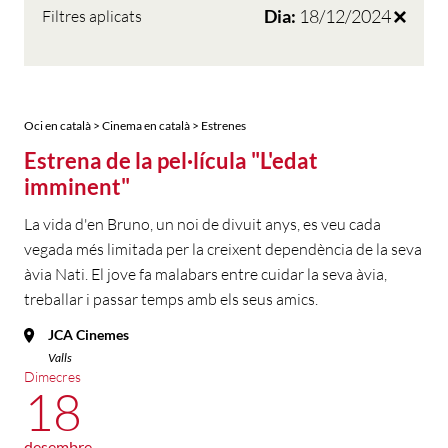
Dia:
18/12/2024
Filtres aplicats
Oci en català > Cinema en català > Estrenes
Estrena de la pel·lícula "L'edat
imminent"
La vida d'en Bruno, un noi de divuit anys, es veu cada
vegada més limitada per la creixent dependència de la seva
àvia Nati. El jove fa malabars entre cuidar la seva àvia,
treballar i passar temps amb els seus amics.
JCA Cinemes
Valls
Dimecres
18
desembre