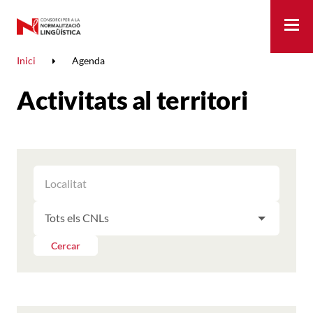
Me
Inici
Agenda
Activitats al territori
FILTRAR
FILTRAR
LES
ELS
ACTIVITATS
FILTRAR
RESULTATS
PER
LES
LOCALITAT
ACTIVITATS
Cercar
PER
CNL