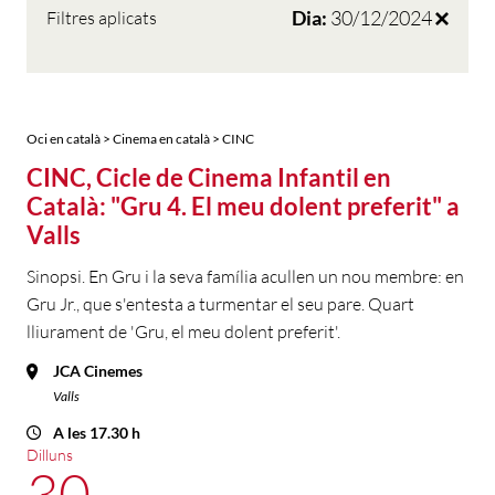
Dia:
30/12/2024
Filtres aplicats
Oci en català > Cinema en català > CINC
CINC, Cicle de Cinema Infantil en
Català: "Gru 4. El meu dolent preferit" a
Valls
Sinopsi. En Gru i la seva família acullen un nou membre: en
Gru Jr., que s'entesta a turmentar el seu pare. Quart
lliurament de 'Gru, el meu dolent preferit'.
JCA Cinemes
Valls
A les 17.30 h
Dilluns
30