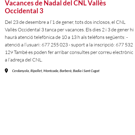
Vacances de Nadal del CNL Vallès
Occidental 3
Del 23 de desembre a l’1 de gener, tots dos inclosos, el CNL
Vallès Occidental 3 tanca per vacances. Els dies 2 i 3 de gener hi
haurà atenció telefònica de 10 a 13 h als telèfons següents: -
atenció a l’usuari: 677 255 023 - suport a la inscripció: 677 532
129 També es poden fer arribar consultes per correu electrònic
a l’adreça del CNL.
Cerdanyola, Ripollet, Montcada, Barberà, Badia i Sant Cugat