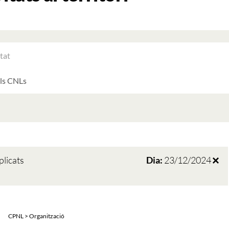
RAR
ATS
LTATS
AT
ATS
plicats
Dia:
23/12/2024
CPNL > Organització