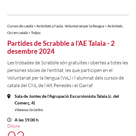
,
,
Cursos de català > Activitats a l'aula
Voluntariat per la llengua > Activitats
Oci en català > Totjoc
Partides de Scrabble a l'AE Talaia - 2
desembre 2024
Les trobades de Scrabble són gratuïtes i obertes a totes les
persones sòcies de l'entitat, les que participen en el
Voluntariat per la llengua (VxL) i l'alumnat dels cursos de
català del CNL de l'Alt Penedès i el Garraf.
Sala de Juntes de l’Agrupació Excursionista Talaia (c. del
Comerç, 4)
Vilanova i la Geltrú
A les 19.00 h
Dilluns