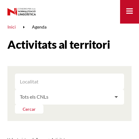
Me
Inici
Agenda
Activitats al territori
FILTRAR
FILTRAR
LES
ELS
ACTIVITATS
FILTRAR
RESULTATS
PER
LES
LOCALITAT
ACTIVITATS
Cercar
PER
CNL