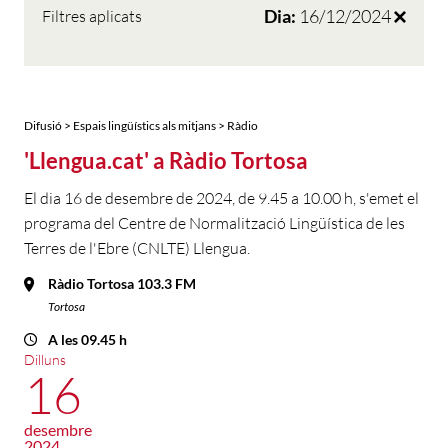
Dia:
16/12/2024
Filtres aplicats
Difusió > Espais lingüístics als mitjans > Ràdio
'Llengua.cat' a Ràdio Tortosa
El dia 16 de desembre de 2024, de 9.45 a 10.00 h, s'emet el
programa del Centre de Normalització Lingüística de les
Terres de l'Ebre (CNLTE) Llengua.
Ràdio Tortosa 103.3 FM
Tortosa
A les 09.45 h
Dilluns
16
desembre
2024