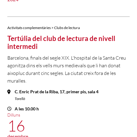
Activitats complementàries > Clubs de lectura
Tertúlia del club de lectura de nivell
intermedi
Barcelona, finals del segle XIX. L'hospital de la Santa Creu
agonitza dins els vells murs medievals que li han donat
aixopluc durant cinc segles. La ciutat creix fora de les
muralles.
C. Enric Prat de la Riba, 17, primer pis, sala 4
Torelló
A les 10.00 h
Dilluns
16
desembre