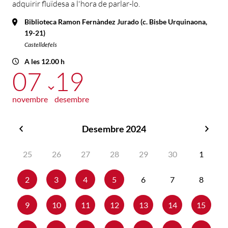
adquirir fluïdesa a l'hora de parlar-lo.
Biblioteca Ramon Fernàndez Jurado (c. Bisbe Urquinaona,
19-21)
Castelldefels
A les 12.00 h
07
19
novembre
desembre
Desembre 2024
Novembre
Gene
2024
2025
25
26
27
28
29
30
1
2
3
4
5
6
7
8
9
10
11
12
13
14
15