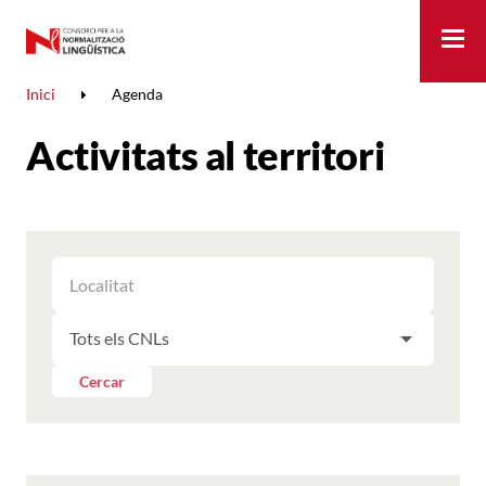
Me
Inici
Agenda
Activitats al territori
FILTRAR
FILTRAR
LES
ELS
ACTIVITATS
FILTRAR
RESULTATS
PER
LES
LOCALITAT
ACTIVITATS
Cercar
PER
CNL