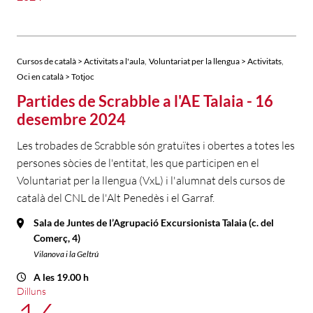
,
,
Cursos de català > Activitats a l'aula
Voluntariat per la llengua > Activitats
Oci en català > Totjoc
Partides de Scrabble a l'AE Talaia - 16
desembre 2024
Les trobades de Scrabble són gratuïtes i obertes a totes les
persones sòcies de l'entitat, les que participen en el
Voluntariat per la llengua (VxL) i l'alumnat dels cursos de
català del CNL de l'Alt Penedès i el Garraf.
Sala de Juntes de l’Agrupació Excursionista Talaia (c. del
Comerç, 4)
Vilanova i la Geltrú
A les 19.00 h
Dilluns