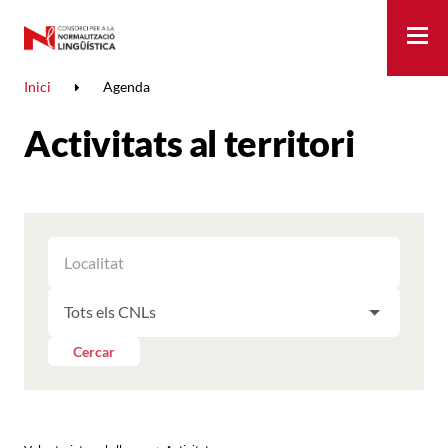
Me
Inici
Agenda
Activitats al territori
FILTRAR
FILTRAR
LES
ELS
ACTIVITATS
FILTRAR
RESULTATS
PER
LES
LOCALITAT
ACTIVITATS
Cercar
PER
CNL