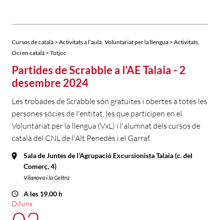
,
,
Cursos de català > Activitats a l'aula
Voluntariat per la llengua > Activitats
Oci en català > Totjoc
Partides de Scrabble a l'AE Talaia - 2
desembre 2024
Les trobades de Scrabble són gratuïtes i obertes a totes les
persones sòcies de l'entitat, les que participen en el
Voluntariat per la llengua (VxL) i l'alumnat dels cursos de
català del CNL de l'Alt Penedès i el Garraf.
Sala de Juntes de l’Agrupació Excursionista Talaia (c. del
Comerç, 4)
Vilanova i la Geltrú
A les 19.00 h
Dilluns