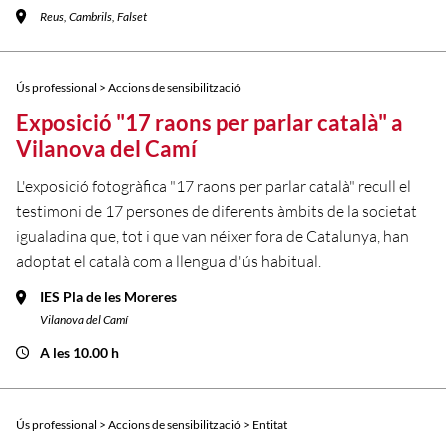
Reus, Cambrils, Falset
Ús professional > Accions de sensibilització
Exposició "17 raons per parlar català" a
Vilanova del Camí
L'exposició fotogràfica "17 raons per parlar català" recull el
testimoni de 17 persones de diferents àmbits de la societat
igualadina que, tot i que van néixer fora de Catalunya, han
adoptat el català com a llengua d'ús habitual.
IES Pla de les Moreres
Vilanova del Camí
A les 10.00 h
Ús professional > Accions de sensibilització > Entitat