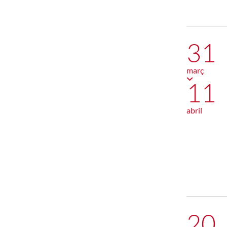
31
març
11
abril
20