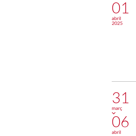
01
abril
2025
31
març
06
abril