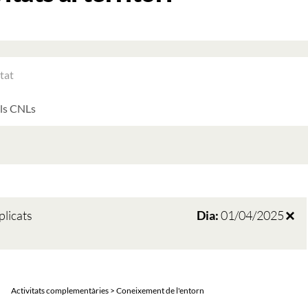
RAR
ATS
LTATS
AT
ATS
plicats
Dia:
01/04/2025
Activitats complementàries > Coneixement de l'entorn