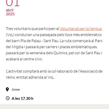
01
abril
2025
Tres voluntaris que participen al
Voluntariat per la llengua
(VxL) conduiran una passejada pels llocs més emblemàtics
del barri Pla de Palau - Sant Pau. La ruta començarà al Parc
del Migdia i passarà per carrers i places emblemàtiques,
passarà per la xemeneia dels Químics, pel cor de Sant Pau i
acabarà al centre cívic.
L'activitat comptarà amb la col·laboració de l'Associació de
Veïns, entitat adherida al VxL.
Girona
A les 17.30 h