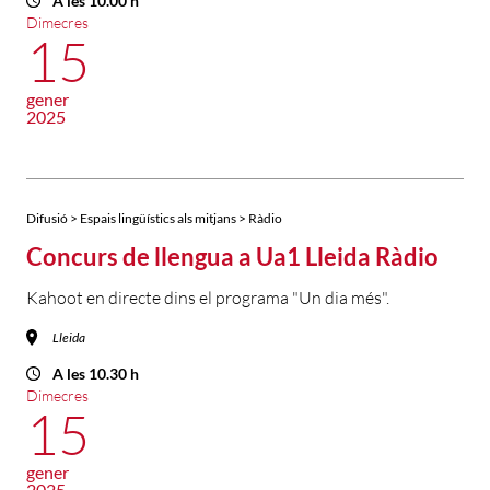
A les 10.00 h
Dimecres
15
gener
2025
Difusió > Espais lingüístics als mitjans > Ràdio
Concurs de llengua a Ua1 Lleida Ràdio
Kahoot en directe dins el programa "Un dia més".
Lleida
A les 10.30 h
Dimecres
15
gener
2025