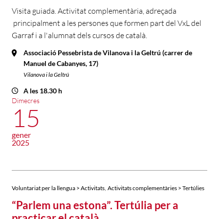
Visita guiada. Activitat complementària, adreçada
principalment a les persones que formen part del VxL del
Garraf i a l'alumnat dels cursos de català.
Associació Pessebrista de Vilanova i la Geltrú (carrer de
Manuel de Cabanyes, 17)
Vilanova i la Geltrú
A les 18.30 h
Dimecres
15
gener
2025
,
Voluntariat per la llengua > Activitats
Activitats complementàries > Tertúlies
“Parlem una estona”. Tertúlia per a
practicar el català