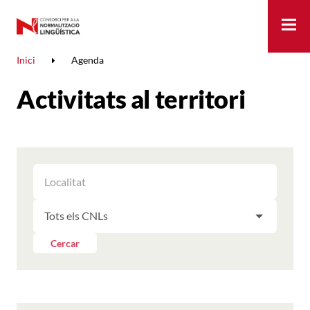
Me
Inici
Agenda
Activitats al territori
FILTRAR
FILTRAR
LES
ELS
ACTIVITATS
FILTRAR
RESULTATS
PER
LES
LOCALITAT
ACTIVITATS
Cercar
PER
CNL