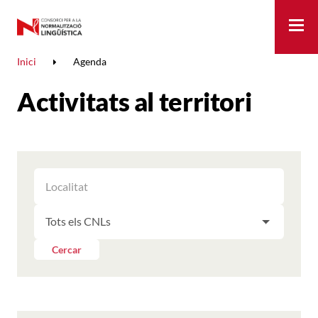
Me
Inici
Agenda
Activitats al territori
FILTRAR
FILTRAR
LES
ELS
ACTIVITATS
FILTRAR
RESULTATS
PER
LES
LOCALITAT
ACTIVITATS
Cercar
PER
CNL