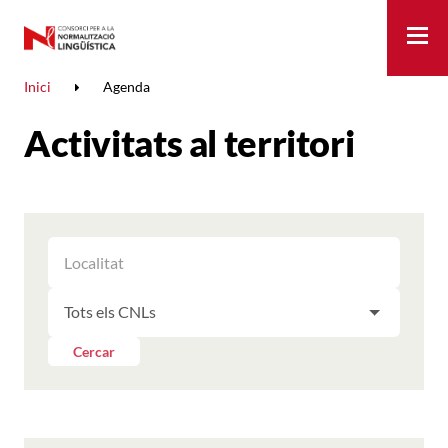
Me
Inici
Agenda
Activitats al territori
FILTRAR
FILTRAR
LES
ELS
ACTIVITATS
FILTRAR
RESULTATS
PER
LES
LOCALITAT
ACTIVITATS
Cercar
PER
CNL