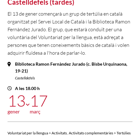
Castelldefels (tardes)
El 13 de gener començarà un grup de tertúlia en català
organitzat pel Servei Local de Català i la Biblioteca Ramon
Fernàndez Jurado. El grup, que estarà conduït per una
voluntària del Voluntariat per la llengua, està adreçat a
persones que tenen coneixements bàsics de català i volen
adquirir fluïdesa a l'hora de parlar-lo.
Biblioteca Ramon Fernàndez Jurado (c. Bisbe Urquinaona,
19-21)
Castelldefels
A les 18.00 h
13
17
gener
març
,
Voluntariat per la llengua > Activitats
Activitats complementàries > Tertúlies