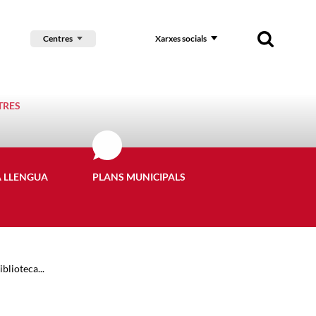
Centres
Xarxes socials
TRES
A LLENGUA
PLANS MUNICIPALS
blioteca...