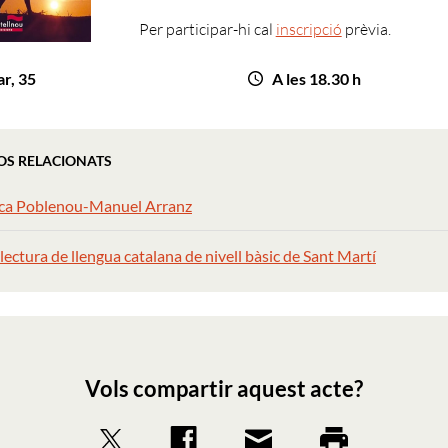
Per participar-hi cal
inscripció
prèvia.
ar, 35
A les 18.30 h
OS RELACIONATS
eca Poblenou-Manuel Arranz
lectura de llengua catalana de nivell bàsic de Sant Martí
Vols compartir aquest acte?