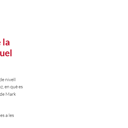
a
 la
uel
de nivell
z, en què es
de Mark
es a les