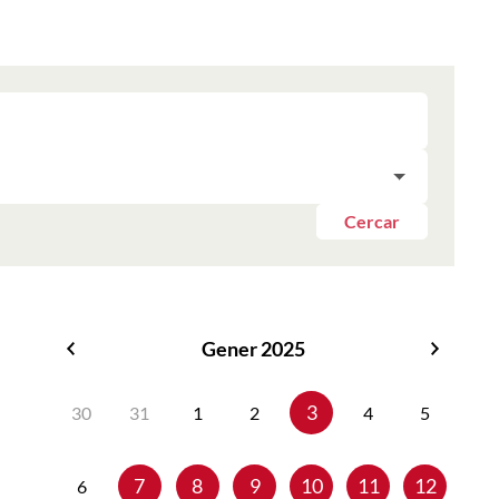
Cercar
Gener 2025
Desembre
Febrer
2024
2025
3
30
31
1
2
4
5
7
8
9
10
11
12
6