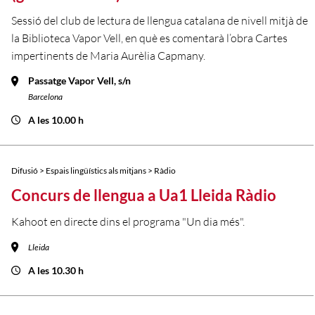
Sessió del club de lectura de llengua catalana de nivell mitjà de
la Biblioteca Vapor Vell, en què es comentarà l’obra Cartes
impertinents de Maria Aurèlia Capmany.
Passatge Vapor Vell, s/n
Barcelona
A les 10.00 h
Difusió > Espais lingüístics als mitjans > Ràdio
Concurs de llengua a Ua1 Lleida Ràdio
Kahoot en directe dins el programa "Un dia més".
Lleida
A les 10.30 h