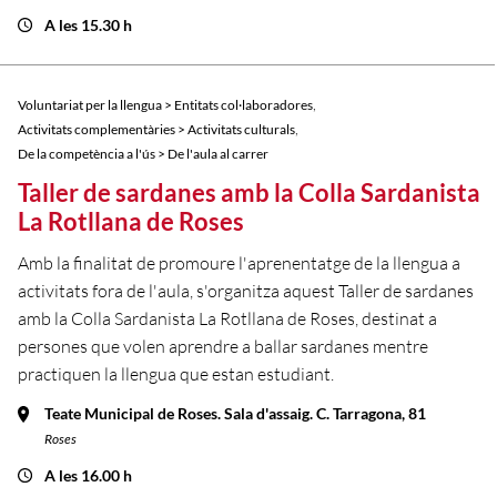
A les 15.30 h
,
Voluntariat per la llengua > Entitats col·laboradores
,
Activitats complementàries > Activitats culturals
De la competència a l'ús > De l'aula al carrer
Taller de sardanes amb la Colla Sardanista
La Rotllana de Roses
Amb la finalitat de promoure l'aprenentatge de la llengua a
activitats fora de l'aula, s'organitza aquest Taller de sardanes
amb la Colla Sardanista La Rotllana de Roses, destinat a
persones que volen aprendre a ballar sardanes mentre
practiquen la llengua que estan estudiant.
Teate Municipal de Roses. Sala d'assaig. C. Tarragona, 81
Roses
A les 16.00 h