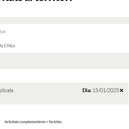
RAR
ATS
LTATS
AT
ATS
plicats
Dia:
15/01/2025
Activitats complementàries > Tertúlies