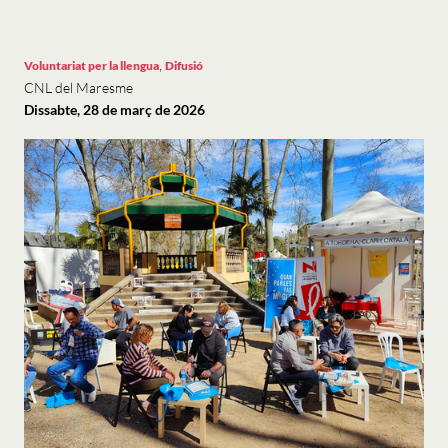
,
Voluntariat per la llengua
Difusió
CNL del Maresme
Dissabte, 28 de març de 2026