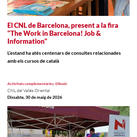
El CNL de Barcelona, present a la fira
"The Work in Barcelona! Job &
Information"
L’estand ha atès centenars de consultes relacionades
amb els cursos de català
,
Activitats complementàries
Difusió
CNL del Vallès Oriental
Dissabte, 30 de maig de 2026