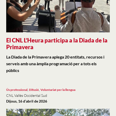
El CNL L’Heura participa a la Diada de la
Primavera
La Diada de la Primavera aplega 20 entitats, recursos i
serveis amb una àmplia programació per a tots els
públics
,
,
Ús professional
Difusió
Voluntariat per la llengua
CNL Vallès Occidental Sud
Dijous, 16 d’abril de 2026