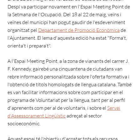
Despí va participar novament en l'Espai Meeting Point de
la Setmana de l'Ocupació. Del 18 al 22 de maig, veïns i
veïnes del municipi han pogut gaudir de l'esdeveniment
organitzat pel
Departament de Promoció Econòmica
de
l'Ajuntament. El lema d'aquesta edició ha estat "Forma't,
orienta't i prepara't".
A l'Espai Meeting Point, a la zona de vianants del carrer J.
F. Kennedy, gairebé una cinquantena de ciutadans van
rebre informació personalitzada sobre l'oferta formativa i
l'obtenció de títols homologats de llengua catalana. També
es van facilitar informacions sobre com participar en el
programa de Voluntariat per la llengua, tant per al perfil
d'aprenents com per al de voluntaris, i sobre el
Servei
d'Assessorament Lingüístic
adreçat al sector
socioeconòmic.
Aquest espai té l'objectiu d'acostar tots els recursos