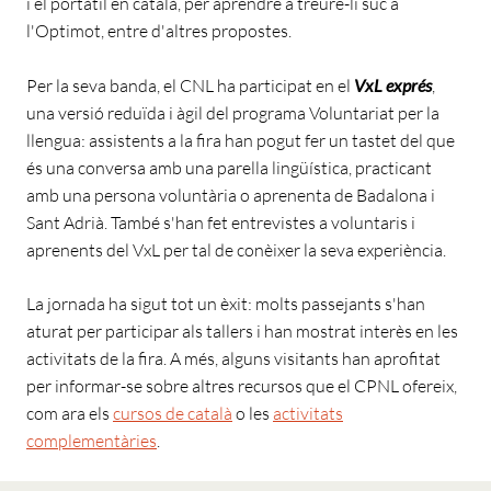
i el portàtil en català, per aprendre a treure-li suc a
l'Optimot, entre d'altres propostes.
Per la seva banda, el CNL ha participat en el
VxL exprés
,
una versió reduïda i àgil del programa Voluntariat per la
llengua: assistents a la fira han pogut fer un tastet del que
és una conversa amb una parella lingüística, practicant
amb una persona voluntària o aprenenta de Badalona i
Sant Adrià. També s'han fet entrevistes a voluntaris i
aprenents del VxL per tal de conèixer la seva experiència.
La jornada ha sigut tot un èxit: molts passejants s'han
aturat per participar als tallers i han mostrat interès en les
activitats de la fira. A més, alguns visitants han aprofitat
per informar-se sobre altres recursos que el CPNL ofereix,
com ara els
cursos de català
o les
activitats
complementàries
.