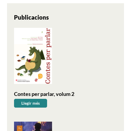
Publicacions
Contes per parlar, volum 2
Llegir més
Contes
per
parlar,
volum