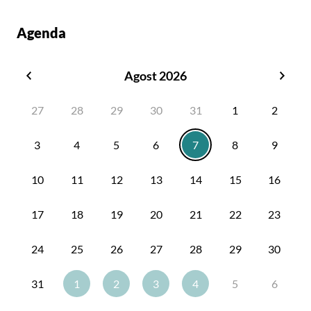
Agenda
Agost 2026
Juliol
Sete
2026
2026
27
28
29
30
31
1
2
3
4
5
6
7
8
9
10
11
12
13
14
15
16
17
18
19
20
21
22
23
24
25
26
27
28
29
30
31
1
2
3
4
5
6