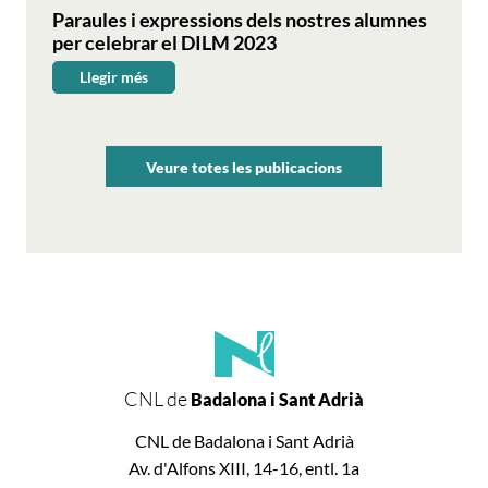
Paraules i expressions dels nostres alumnes
per celebrar el DILM 2023
Llegir més
Paraules
i
expressions
dels
Veure totes les publicacions
nostres
alumnes
per
celebrar
el
DILM
2023
CNL de
Badalona i Sant Adrià
CNL de Badalona i Sant Adrià
Av. d'Alfons XIII, 14-16, entl. 1a