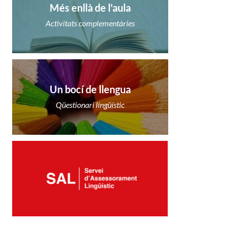
Més enllà de l'aula
Activitats complementàries
Un bocí de llengua
Qüestionari lingüístic