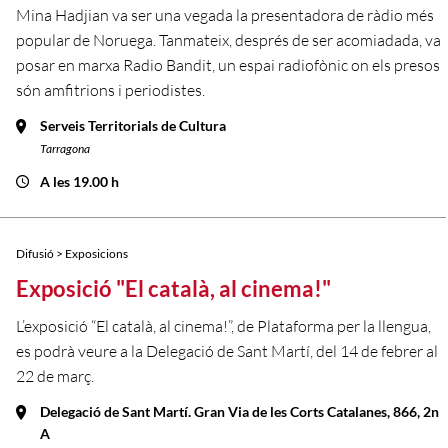
Mina Hadjian va ser una vegada la presentadora de ràdio més
popular de Noruega. Tanmateix, després de ser acomiadada, va
posar en marxa Radio Bandit, un espai radiofònic on els presos
són amfitrions i periodistes.
Serveis Territorials de Cultura
Tarragona
A les 19.00 h
Difusió > Exposicions
Exposició "El català, al cinema!"
L’exposició “El català, al cinema!”, de Plataforma per la llengua,
es podrà veure a la Delegació de Sant Martí, del 14 de febrer al
22 de març.
Delegació de Sant Martí. Gran Via de les Corts Catalanes, 866, 2n
A