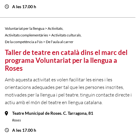
A les 17.00 h
,
Voluntariat per la llengua > Activitats
,
Activitats complementàries > Activitats culturals
De la competència a l'ús > De l'aula al carrer
Taller de teatre en català dins el marc del
programa Voluntariat per la llengua a
Roses
Amb aquesta activitat es volen facilitar les eines i les
orientacions adequades per tal que les persones inscrites,
motivades per la llengua i pel teatre, tinguin contacte directe i
actiu amb el món del teatre en llengua catalana.
Teatre Municipal de Roses. C. Tarragona, 81
Roses
A les 17.00 h