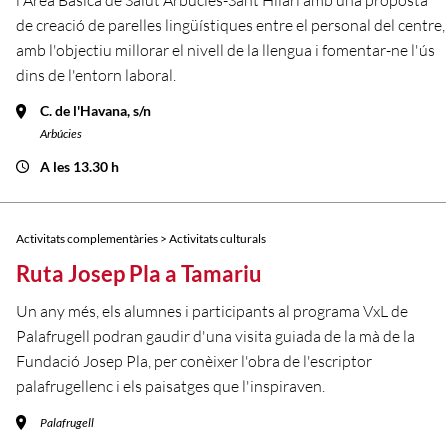
l'Àrea Bàsica de Salut Arbúcies-Sant Hilari amb una proposta
de creació de parelles lingüístiques entre el personal del centre,
amb l'objectiu millorar el nivell de la llengua i fomentar-ne l'ús
dins de l'entorn laboral.
C. de l'Havana, s/n
Arbúcies
A les 13.30 h
Activitats complementàries > Activitats culturals
Ruta Josep Pla a Tamariu
Un any més, els alumnes i participants al programa VxL de
Palafrugell podran gaudir d'una visita guiada de la mà de la
Fundació Josep Pla, per conèixer l'obra de l'escriptor
palafrugellenc i els paisatges que l'inspiraven.
Palafrugell