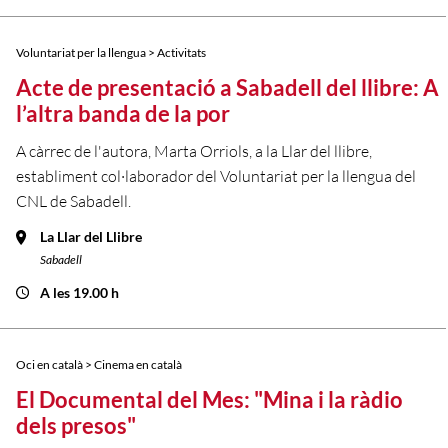
Voluntariat per la llengua > Activitats
Acte de presentació a Sabadell del llibre: A
l’altra banda de la por
A càrrec de l'autora, Marta Orriols, a la Llar del llibre,
establiment col·laborador del Voluntariat per la llengua del
CNL de Sabadell.
La Llar del Llibre
Sabadell
A les 19.00 h
Oci en català > Cinema en català
El Documental del Mes: "Mina i la ràdio
dels presos"