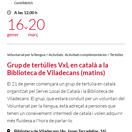
Castelldefels
A les 12.00 h
16
20
gener
març
,
Voluntariat per la llengua > Activitats
Activitats complementàries > Tertúlies
Grup de tertúlies VxL en català a la
Biblioteca de Viladecans (matins)
El 21 de gener començarà un grup de tertúlia en català
organitzat pel Servei Local de Català i la Biblioteca de
Viladecans. El grup, que estarà conduït per un voluntari del
Voluntariat per la llengua, està adreçat a persones que
tenen un coneixement intermedi de català i volen adquirir
més fluïdesa a l'hora de parlar-lo.
Biblioteca de Viladecans (Av. Josep Tarradellas, 16)