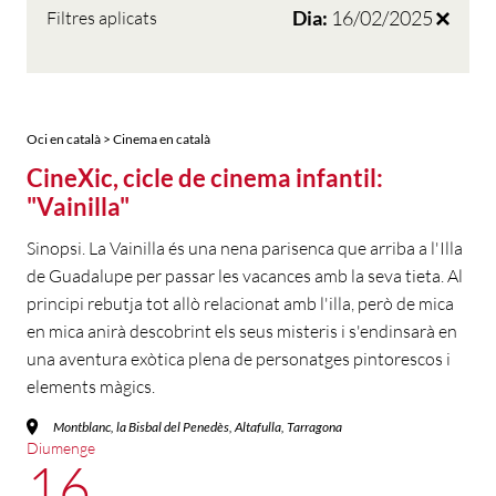
Dia:
16/02/2025
Filtres aplicats
Oci en català > Cinema en català
CineXic, cicle de cinema infantil:
"Vainilla"
Sinopsi. La Vainilla és una nena parisenca que arriba a l'Illa
de Guadalupe per passar les vacances amb la seva tieta. Al
principi rebutja tot allò relacionat amb l'illa, però de mica
en mica anirà descobrint els seus misteris i s'endinsarà en
una aventura exòtica plena de personatges pintorescos i
elements màgics.
Montblanc, la Bisbal del Penedès, Altafulla, Tarragona
Diumenge
16