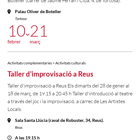
Boteller (carrer de Jaume Ferran i Clua, 4, de Tortosa).
Palau Oliver de Boteller
Tortosa
10
21
febrer
març
Activitats complementàries > Activitats culturals
Taller d'improvisació a Reus
Taller d'improvisació a Reus Els dimarts del 28 de gener al
18 de març, de 19.15 a 20.45 h Taller d'introducció al teatre
a través del joc i la improvisació, a càrrec de Les Artistes
Locals.
Sala Santa Llúcia (raval de Robuster, 34, Reus).
Reus
A les 19.15 h