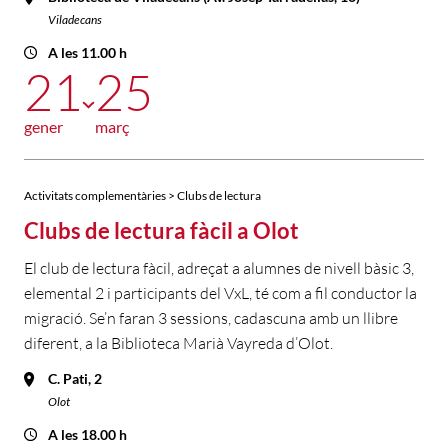
Viladecans
A les 11.00 h
21
25
gener
març
Activitats complementàries > Clubs de lectura
Clubs de lectura fàcil a Olot
El club de lectura fàcil, adreçat a alumnes de nivell bàsic 3,
elemental 2 i participants del VxL, té com a fil conductor la
migració. Se’n faran 3 sessions, cadascuna amb un llibre
diferent, a la Biblioteca Marià Vayreda d’Olot.
C. Pati, 2
Olot
A les 18.00 h