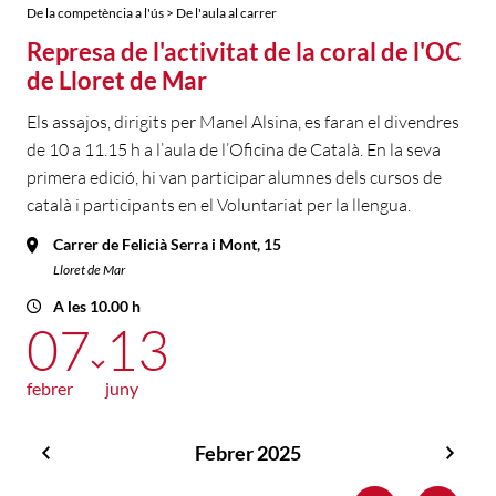
De la competència a l'ús > De l'aula al carrer
Represa de l'activitat de la coral de l'OC
de Lloret de Mar
Els assajos, dirigits per Manel Alsina, es faran el divendres
de 10 a 11.15 h a l’aula de l’Oficina de Català. En la seva
primera edició, hi van participar alumnes dels cursos de
català i participants en el Voluntariat per la llengua.
Carrer de Felicià Serra i Mont, 15
Lloret de Mar
A les 10.00 h
07
13
febrer
juny
Febrer 2025
Gener
Març
2025
2025