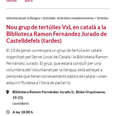
febrer
abril
,
Voluntariat per la llengua > Activitats
Activitats complementàries > Tertúlies
Nou grup de tertúlies VxL en català a la
Biblioteca Ramon Fernàndez Jurado de
Castelldefels (tardes)
El 13 de gener començarà un grup de tertúlia en català
organitzat pel Servei Local de Català i la Biblioteca Ramon
Fernàndez Jurado. El grup, que estarà conduït per una
voluntària del Voluntariat per la llengua, està adreçat a
persones que tenen coneixements bàsics de català i volen
adquirir fluïdesa a l'hora de parlar-lo.
Biblioteca Ramon Fernàndez Jurado (c. Bisbe Urquinaona,
19-21)
Castelldefels
A les 18.00 h