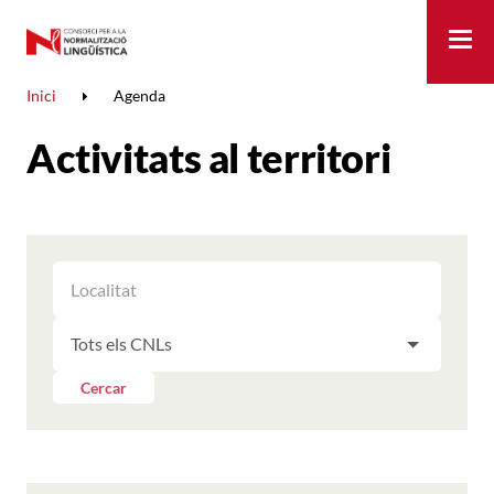
Me
Inici
Agenda
Activitats al territori
FILTRAR
FILTRAR
LES
ELS
ACTIVITATS
FILTRAR
RESULTATS
PER
LES
LOCALITAT
ACTIVITATS
Cercar
PER
CNL