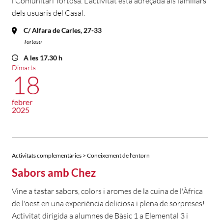
i Comunitari Tortosa. L'activitat està adreçada als familiars
dels usuaris del Casal.
C/ Alfara de Carles, 27-33
Tortosa
A les 17.30 h
Dimarts
18
febrer
2025
Activitats complementàries > Coneixement de l'entorn
Sabors amb Chez
Vine a tastar sabors, colors i aromes de la cuina de l'Àfrica
de l'oest en una experiència deliciosa i plena de sorpreses!
Activitat dirigida a alumnes de Bàsic 1 a Elemental 3 i