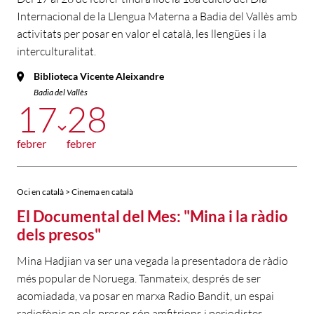
Internacional de la Llengua Materna a Badia del Vallès amb
activitats per posar en valor el català, les llengües i la
interculturalitat.
Biblioteca Vicente Aleixandre
Badia del Vallès
17
28
febrer
febrer
Oci en català > Cinema en català
El Documental del Mes: "Mina i la ràdio
dels presos"
Mina Hadjian va ser una vegada la presentadora de ràdio
més popular de Noruega. Tanmateix, després de ser
acomiadada, va posar en marxa Radio Bandit, un espai
radiofònic on els presos són amfitrions i periodistes.