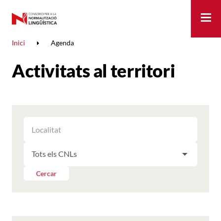
Me
Inici
Agenda
Activitats al territori
FILTRAR
FILTRAR
LES
ELS
ACTIVITATS
FILTRAR
RESULTATS
PER
LES
LOCALITAT
ACTIVITATS
Cercar
PER
CNL