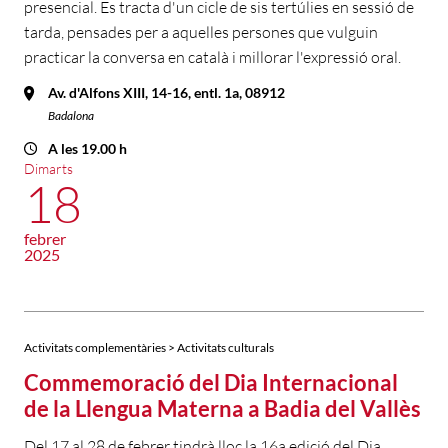
presencial. Es tracta d'un cicle de sis tertúlies en sessió de
tarda, pensades per a aquelles persones que vulguin
practicar la conversa en català i millorar l'expressió oral.
Av. d'Alfons XIII, 14-16, entl. 1a, 08912
Badalona
A les 19.00 h
Dimarts
18
febrer
2025
Activitats complementàries > Activitats culturals
Commemoració del Dia Internacional
de la Llengua Materna a Badia del Vallès
Del 17 al 28 de febrer tindrà lloc la 16a edició del Dia