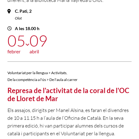
diferent, a la Biblioteca Marià Vayreda d’Olot.
C. Pati, 2
Olot
A les 18.00 h
05
09
febrer
abril
,
Voluntariat per la llengua > Activitats
De la competència a l'ús > De l'aula al carrer
Represa de l'activitat de la coral de l'OC
de Lloret de Mar
Els assajos, dirigits per Manel Alsina, es faran el divendres
de 10 a 11.15 h a l’aula de l’Oficina de Català. En la seva
primera edició, hi van participar alumnes dels cursos de
català i participants en el Voluntariat per la llengua.