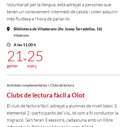
Voluntariat per la llengua, està adreçat a persones que
tenen un coneixement intermedi de català i volen adquirir
més fluïdesa a l'hora de parlar-lo.
Biblioteca de Viladecans (Av. Josep Tarradellas, 16)
Viladecans
A les 11.00 h
21
25
gener
març
Activitats complementàries > Clubs de lectura
Clubs de lectura fàcil a Olot
El club de lectura fàcil, adreçat a alumnes de nivell bàsic 3,
elemental 2 i participants del VxL, té com a fil conductor la
migració. Se’n faran 3 sessions, cadascuna amb un llibre