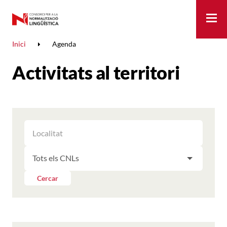
Me
Inici
Agenda
Activitats al territori
FILTRAR
FILTRAR
LES
ELS
ACTIVITATS
FILTRAR
RESULTATS
PER
LES
LOCALITAT
ACTIVITATS
Cercar
PER
CNL