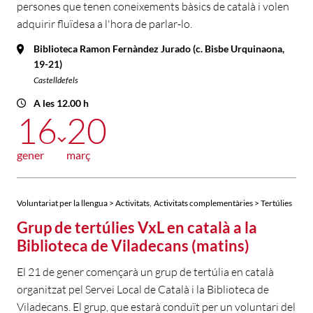
persones que tenen coneixements bàsics de català i volen
adquirir fluïdesa a l'hora de parlar-lo.
Biblioteca Ramon Fernàndez Jurado (c. Bisbe Urquinaona,
19-21)
Castelldefels
A les 12.00 h
16
20
gener
març
,
Voluntariat per la llengua > Activitats
Activitats complementàries > Tertúlies
Grup de tertúlies VxL en català a la
Biblioteca de Viladecans (matins)
El 21 de gener començarà un grup de tertúlia en català
organitzat pel Servei Local de Català i la Biblioteca de
Viladecans. El grup, que estarà conduït per un voluntari del