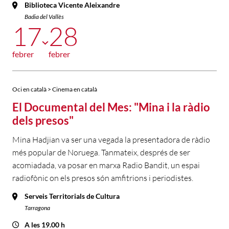
Biblioteca Vicente Aleixandre
Badia del Vallès
17
28
febrer
febrer
Oci en català > Cinema en català
El Documental del Mes: "Mina i la ràdio
dels presos"
Mina Hadjian va ser una vegada la presentadora de ràdio
més popular de Noruega. Tanmateix, després de ser
acomiadada, va posar en marxa Radio Bandit, un espai
radiofònic on els presos són amfitrions i periodistes.
Serveis Territorials de Cultura
Tarragona
A les 19.00 h