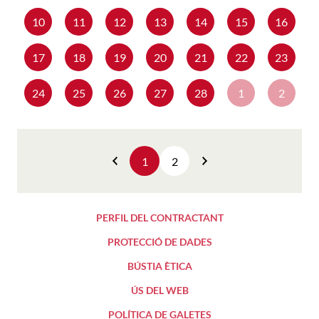
10
11
12
13
14
15
16
17
18
19
20
21
22
23
24
25
26
27
28
1
2
1
2
Anterior
Següent
PERFIL DEL CONTRACTANT
PROTECCIÓ DE DADES
BÚSTIA ÈTICA
ÚS DEL WEB
POLÍTICA DE GALETES