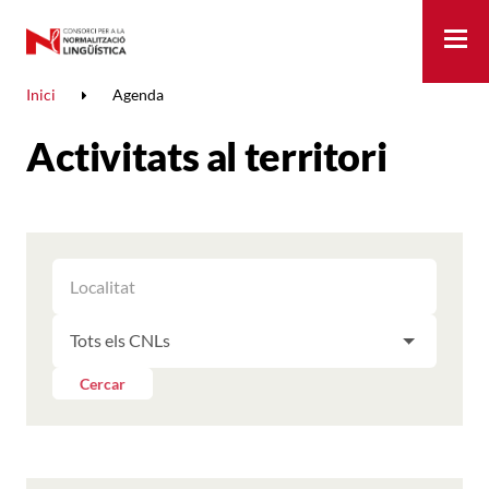
Me
Inici
Agenda
Activitats al territori
FILTRAR
FILTRAR
LES
ELS
ACTIVITATS
FILTRAR
RESULTATS
PER
LES
LOCALITAT
ACTIVITATS
Cercar
PER
CNL