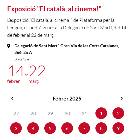
Exposició "El català, al cinema!"
L’exposició “El català, al cinema!”, de Plataforma per la
llengua, es podrà veure a la Delegació de Sant Martí, del 14
de febrer al 22 de març.
Delegació de Sant Martí. Gran Via de les Corts Catalanes,
866, 2n A
Barcelona
14
22
febrer
març
Febrer 2025
Gener
Març
2025
2025
27
28
29
30
31
1
2
3
4
5
6
7
8
9