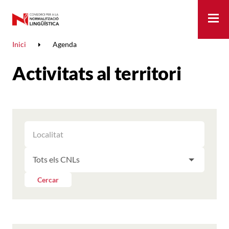
Me
Inici
Agenda
Activitats al territori
FILTRAR
FILTRAR
LES
ELS
ACTIVITATS
FILTRAR
RESULTATS
PER
LES
LOCALITAT
ACTIVITATS
Cercar
PER
CNL