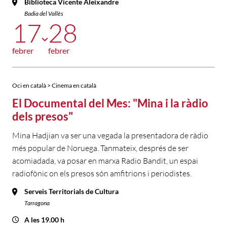
Biblioteca Vicente Aleixandre
Badia del Vallès
17
28
febrer
febrer
Oci en català > Cinema en català
El Documental del Mes: "Mina i la ràdio
dels presos"
Mina Hadjian va ser una vegada la presentadora de ràdio
més popular de Noruega. Tanmateix, després de ser
acomiadada, va posar en marxa Radio Bandit, un espai
radiofònic on els presos són amfitrions i periodistes.
Serveis Territorials de Cultura
Tarragona
A les 19.00 h