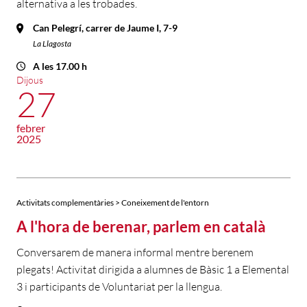
alternativa a les trobades.
Can Pelegrí, carrer de Jaume I, 7-9
La Llagosta
A les 17.00 h
Dijous
27
febrer
2025
Activitats complementàries > Coneixement de l'entorn
A l'hora de berenar, parlem en català
Conversarem de manera informal mentre berenem
plegats! Activitat dirigida a alumnes de Bàsic 1 a Elemental
3 i participants de Voluntariat per la llengua.