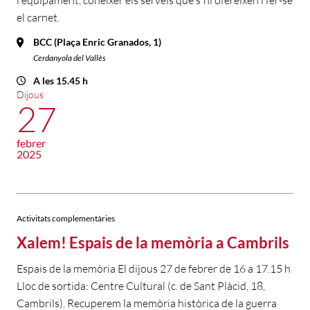
l'equipament, conèixer els serveis que s'hi ofereixen i fer-se
el carnet.
BCC (Plaça Enric Granados, 1)
Cerdanyola del Vallès
A les 15.45 h
Dijous
27
febrer
2025
Activitats complementàries
Xalem! Espais de la memòria a Cambrils
Espais de la memòria El dijous 27 de febrer de 16 a 17.15 h
Lloc de sortida: Centre Cultural (c. de Sant Plàcid, 18,
Cambrils). Recuperem la memòria històrica de la guerra