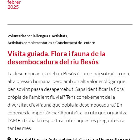
febrer
2025
,
Voluntariat per la llengua > Activitats
Activitats complementàries > Coneixement de l'entorn
Visita guiada. Flora i fauna de la
desembocadura del riu Besòs
La desembocadura del riu Besòs és un espai sotmès a una
alta pressió humana, però amb un alt valor ecològic que
ben sovint passa desapercebut. Saps identificar la flora
pròpia de l'ambient fluvial? Tens coneixement de la
diversitat d'avifauna que pobla la desembocadura? En
coneixes la importància? Apunta't a la ruta que organitza
l'AMB i troba la resposta a totes aquestes preguntes i a
tantes més.
Parc del Litoral - Aula ambiental. Carrer de Dolores Ibarruri