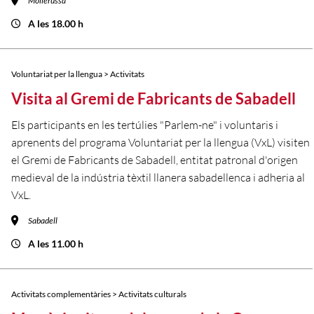
Mollerussa
A les 18.00 h
Voluntariat per la llengua > Activitats
Visita al Gremi de Fabricants de Sabadell
Els participants en les tertúlies "Parlem-ne" i voluntaris i
aprenents del programa Voluntariat per la llengua (VxL) visiten
el Gremi de Fabricants de Sabadell, entitat patronal d'origen
medieval de la indústria tèxtil llanera sabadellenca i adheria al
VxL.
Sabadell
A les 11.00 h
Activitats complementàries > Activitats culturals