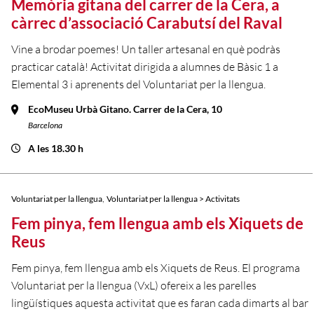
Memòria gitana del carrer de la Cera, a
càrrec d’associació Carabutsí del Raval
Vine a brodar poemes! Un taller artesanal en què podràs
practicar català! Activitat dirigida a alumnes de Bàsic 1 a
Elemental 3 i aprenents del Voluntariat per la llengua.
EcoMuseu Urbà Gitano. Carrer de la Cera, 10
Barcelona
A les 18.30 h
,
Voluntariat per la llengua
Voluntariat per la llengua > Activitats
Fem pinya, fem llengua amb els Xiquets de
Reus
Fem pinya, fem llengua amb els Xiquets de Reus. El programa
Voluntariat per la llengua (VxL) ofereix a les parelles
lingüístiques aquesta activitat que es faran cada dimarts al bar