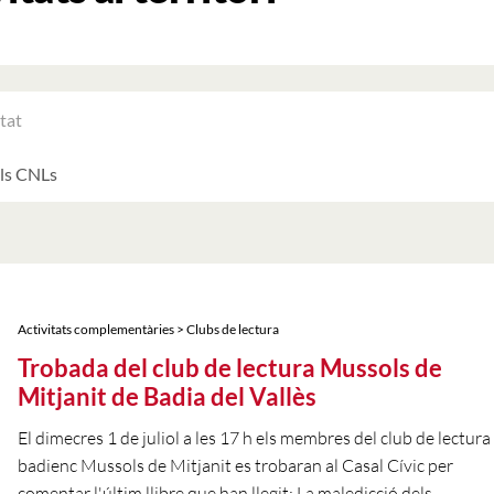
RAR
ATS
LTATS
AT
ATS
Activitats complementàries > Clubs de lectura
Trobada del club de lectura Mussols de
Mitjanit de Badia del Vallès
El dimecres 1 de juliol a les 17 h els membres del club de lectura
badienc Mussols de Mitjanit es trobaran al Casal Cívic per
comentar l'últim llibre que han llegit: La maledicció dels