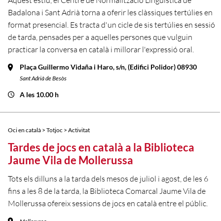
Aquest estiu, el Centre de Normalització Lingüística de
Badalona i Sant Adrià torna a oferir les clàssiques tertúlies en
format presencial. Es tracta d'un cicle de sis tertúlies en sessió
de tarda, pensades per a aquelles persones que vulguin
practicar la conversa en català i millorar l'expressió oral.
Plaça Guillermo Vidaña i Haro, s/n, (Edifici Polidor) 08930
Sant Adrià de Besòs
A les 10.00 h
Oci en català > Totjoc > Activitat
Tardes de jocs en català a la Biblioteca
Jaume Vila de Mollerussa
Tots els dilluns a la tarda dels mesos de juliol i agost, de les 6
fins a les 8 de la tarda, la Biblioteca Comarcal Jaume Vila de
Mollerussa ofereix sessions de jocs en català entre el públic.