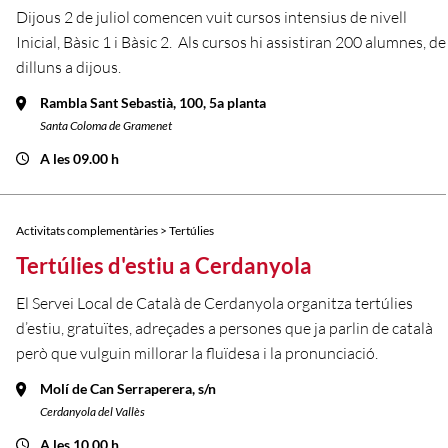
Dijous 2 de juliol comencen vuit cursos intensius de nivell
Inicial, Bàsic 1 i Bàsic 2. Als cursos hi assistiran 200 alumnes, de
dilluns a dijous.
Rambla Sant Sebastià, 100, 5a planta
Santa Coloma de Gramenet
A les 09.00 h
Activitats complementàries > Tertúlies
Tertúlies d'estiu a Cerdanyola
El Servei Local de Català de Cerdanyola organitza tertúlies
d’estiu, gratuïtes, adreçades a persones que ja parlin de català
però que vulguin millorar la fluïdesa i la pronunciació.
Molí de Can Serraperera, s/n
Cerdanyola del Vallès
A les 10.00 h