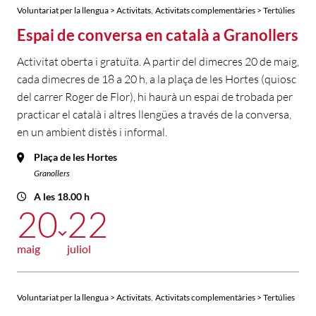
,
Voluntariat per la llengua > Activitats
Activitats complementàries > Tertúlies
Espai de conversa en català a Granollers
Activitat oberta i gratuïta. A partir del dimecres 20 de maig,
cada dimecres de 18 a 20 h, a la plaça de les Hortes (quiosc
del carrer Roger de Flor), hi haurà un espai de trobada per
practicar el català i altres llengües a través de la conversa,
en un ambient distès i informal.
Plaça de les Hortes
Granollers
A les 18.00 h
20
22
maig
juliol
,
Voluntariat per la llengua > Activitats
Activitats complementàries > Tertúlies