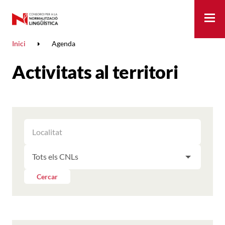
Me
Inici
Agenda
Activitats al territori
FILTRAR
FILTRAR
LES
ELS
ACTIVITATS
FILTRAR
RESULTATS
PER
LES
LOCALITAT
ACTIVITATS
Cercar
PER
CNL