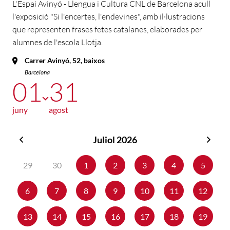
L'Espai Avinyó - Llengua i Cultura CNL de Barcelona acull
l'exposició "Si l'encertes, l'endevines", amb il·lustracions
que representen frases fetes catalanes, elaborades per
alumnes de l'escola Llotja.
Carrer Avinyó, 52, baixos
Barcelona
01
31
juny
agost
Juliol 2026
Juny
Agos
2026
2026
29
30
1
2
3
4
5
6
7
8
9
10
11
12
13
14
15
16
17
18
19