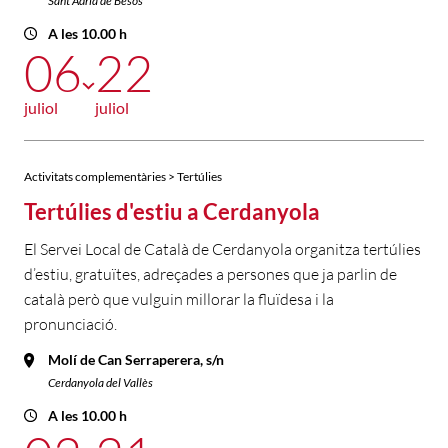
Sant Adrià de Besòs
A les 10.00 h
06
22
juliol
juliol
Activitats complementàries > Tertúlies
Tertúlies d'estiu a Cerdanyola
El Servei Local de Català de Cerdanyola organitza tertúlies
d’estiu, gratuïtes, adreçades a persones que ja parlin de
català però que vulguin millorar la fluïdesa i la
pronunciació.
Molí de Can Serraperera, s/n
Cerdanyola del Vallès
A les 10.00 h