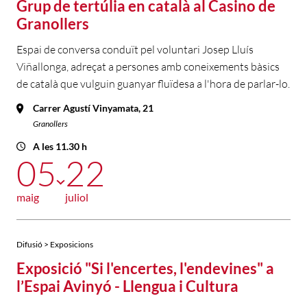
Grup de tertúlia en català al Casino de
Granollers
Espai de conversa conduït pel voluntari Josep Lluís
Viñallonga, adreçat a persones amb coneixements bàsics
de català que vulguin guanyar fluïdesa a l'hora de parlar-lo.
Carrer Agustí Vinyamata, 21
Granollers
A les 11.30 h
05
22
maig
juliol
Difusió > Exposicions
Exposició "Si l'encertes, l'endevines" a
l’Espai Avinyó - Llengua i Cultura