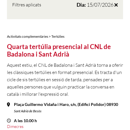
Dia:
15/07/2026
Filtres aplicats
Activitats complementàries > Tertúlies
Quarta tertúlia presencial al CNL de
Badalona i Sant Adrià
Aquest estiu, el CNL de Badalona i Sant Adrià torna a oferir
les clàssiques tertúlies en format presencial. Es tracta d'un
cicle de sis tertúlies en sessió de tarda, pensades per a
aquelles persones que vulguin practicar la conversa en
català i millorar l'expressió oral.
Plaça Guillermo Vidaña i Haro, s/n, (Edifici Polidor) 08930
Sant Adrià de Besòs
A les 10.00 h
Dimecres