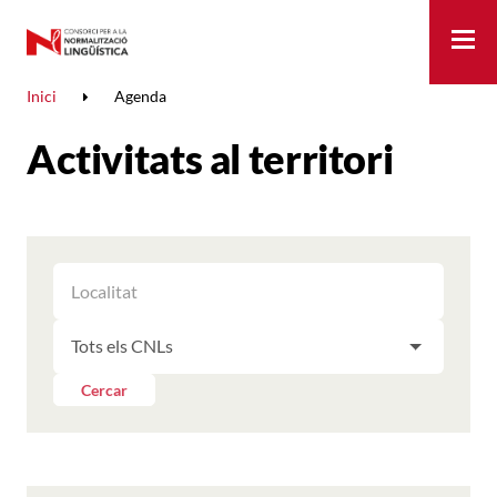
Me
Inici
Agenda
Activitats al territori
FILTRAR
FILTRAR
LES
ELS
ACTIVITATS
FILTRAR
RESULTATS
PER
LES
LOCALITAT
ACTIVITATS
Cercar
PER
CNL