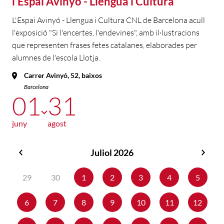
l’Espai Avinyó - Llengua i Cultura
L'Espai Avinyó - Llengua i Cultura CNL de Barcelona acull
l'exposició "Si l'encertes, l'endevines", amb il·lustracions
que representen frases fetes catalanes, elaborades per
alumnes de l'escola Llotja.
Carrer Avinyó, 52, baixos
Barcelona
01
31
juny
agost
Juliol 2026
Juny
Agos
2026
2026
29
30
1
2
3
4
5
6
7
8
9
10
11
12