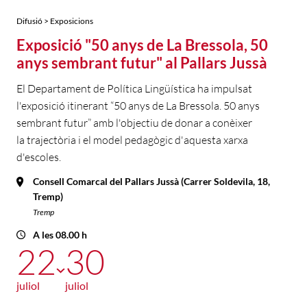
Difusió > Exposicions
Exposició "50 anys de La Bressola, 50
anys sembrant futur" al Pallars Jussà
El Departament de Política Lingüística ha impulsat
l'exposició itinerant “50 anys de La Bressola. 50 anys
sembrant futur” amb l'objectiu de donar a conèixer
la trajectòria i el model pedagògic d'aquesta xarxa
d'escoles.
Consell Comarcal del Pallars Jussà (Carrer Soldevila, 18,
Tremp)
Tremp
A les 08.00 h
22
30
juliol
juliol