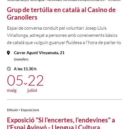
Grup de tertúlia en català al Casino de
Granollers
Espai de conversa conduït pel voluntari Josep Lluís
Viñallonga, adreçat a persones amb coneixements bàsics
de català que vulguin guanyar fluïdesa a l'hora de parlar-lo.
Carrer Agustí Vinyamata, 21
Granollers
A les 11.30 h
05
22
maig
juliol
Difusió > Exposicions
Exposició "Si l'encertes, l'endevines" a
l’Espai Avinyó - Llengua i Cultura