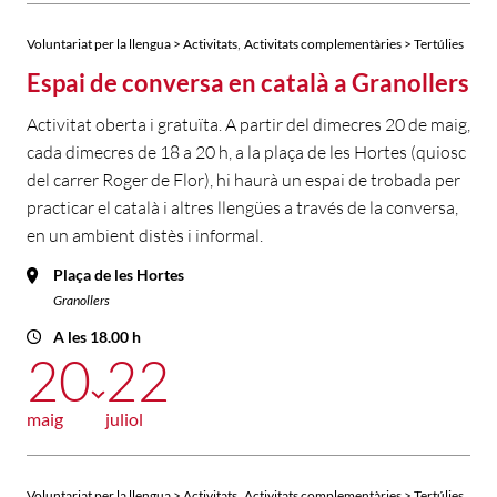
,
Voluntariat per la llengua > Activitats
Activitats complementàries > Tertúlies
Espai de conversa en català a Granollers
Activitat oberta i gratuïta. A partir del dimecres 20 de maig,
cada dimecres de 18 a 20 h, a la plaça de les Hortes (quiosc
del carrer Roger de Flor), hi haurà un espai de trobada per
practicar el català i altres llengües a través de la conversa,
en un ambient distès i informal.
Plaça de les Hortes
Granollers
A les 18.00 h
20
22
maig
juliol
,
Voluntariat per la llengua > Activitats
Activitats complementàries > Tertúlies