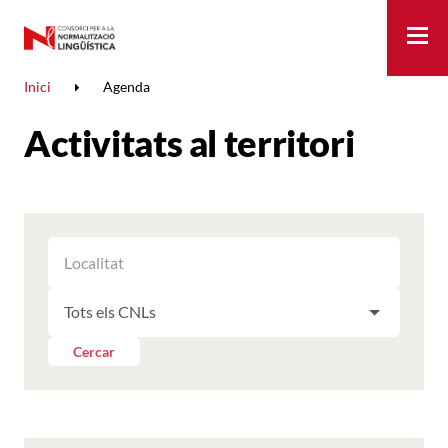
Me
Inici
Agenda
Activitats al territori
FILTRAR
FILTRAR
LES
ELS
ACTIVITATS
FILTRAR
RESULTATS
PER
LES
LOCALITAT
ACTIVITATS
Cercar
PER
CNL