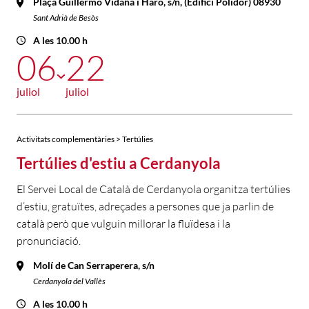
Plaça Guillermo Vidaña i Haro, s/n, (Edifici Polidor) 08930
Sant Adrià de Besòs
A les 10.00 h
06
22
juliol
juliol
Activitats complementàries > Tertúlies
Tertúlies d'estiu a Cerdanyola
El Servei Local de Català de Cerdanyola organitza tertúlies
d’estiu, gratuïtes, adreçades a persones que ja parlin de
català però que vulguin millorar la fluïdesa i la
pronunciació.
Molí de Can Serraperera, s/n
Cerdanyola del Vallès
A les 10.00 h