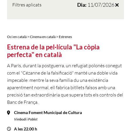
Dia:
11/07/2026
Filtres aplicats
Oci en català > Cinema en català > Estrenes
Estrena de la pel·lícula "La còpia
perfecta" en català
A París, durant la postguerra, un refugiat polonès conegut
com el "Cézanne de la falsificació" manté una doble vida
impecable: mentre la seva família du una existència
aparentment normal, ell fabrica bitllets falsos amb una
precisió tan extraordinària que supera tots els controls del
Banc de França.
Cinema Foment Municipal de Cultura
Vimbodí i Poblet
A les 22.00 h