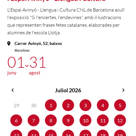
L'Espai Avinyó - Llengua i Cultura CNL de Barcelona acull
l'exposició "Si l'encertes, l'endevines", amb il·lustracions
que representen frases fetes catalanes, elaborades per
alumnes de l'escola Llotja.
Carrer Avinyó, 52, baixos
Barcelona
01
31
juny
agost
Juliol 2026
Juny
Agos
2026
2026
29
30
1
2
3
4
5
6
7
8
9
10
11
12
13
14
15
16
17
18
19