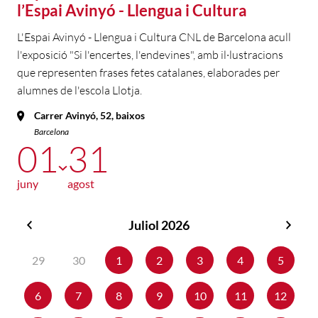
l’Espai Avinyó - Llengua i Cultura
L'Espai Avinyó - Llengua i Cultura CNL de Barcelona acull
l'exposició "Si l'encertes, l'endevines", amb il·lustracions
que representen frases fetes catalanes, elaborades per
alumnes de l'escola Llotja.
Carrer Avinyó, 52, baixos
Barcelona
01
31
juny
agost
Juliol 2026
Juny
Agos
2026
2026
29
30
1
2
3
4
5
6
7
8
9
10
11
12