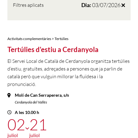
Dia:
03/07/2026
Filtres aplicats
Activitats complementàries > Tertúlies
Tertúlies d'estiu a Cerdanyola
El Servei Local de Català de Cerdanyola organitza tertúlies
d’estiu, gratuïtes, adreçades a persones que ja parlin de
català però que vulguin millorar la fluïdesa i la
pronunciació.
Molí de Can Serraperera, s/n
Cerdanyola del Vallès
A les 10.00 h
02
21
juliol
juliol