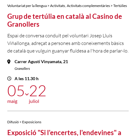
,
Voluntariat per la llengua > Activitats
Activitats complementàries > Tertúlies
Grup de tertúlia en català al Casino de
Granollers
Espai de conversa conduït pel voluntari Josep Lluís
Viñallonga, adreçat a persones amb coneixements bàsics
de català que vulguin guanyar fluïdesa a l'hora de parlar-lo.
Carrer Agustí Vinyamata, 21
Granollers
A les 11.30 h
05
22
maig
juliol
Difusió > Exposicions
Exposició "Si l'encertes, l'endevines" a