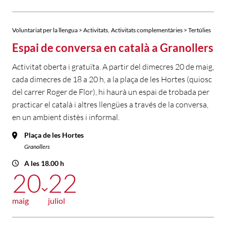
,
Voluntariat per la llengua > Activitats
Activitats complementàries > Tertúlies
Espai de conversa en català a Granollers
Activitat oberta i gratuïta. A partir del dimecres 20 de maig,
cada dimecres de 18 a 20 h, a la plaça de les Hortes (quiosc
del carrer Roger de Flor), hi haurà un espai de trobada per
practicar el català i altres llengües a través de la conversa,
en un ambient distès i informal.
Plaça de les Hortes
Granollers
A les 18.00 h
20
22
maig
juliol