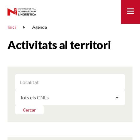
Me
Inici
Agenda
Activitats al territori
FILTRAR
FILTRAR
LES
ELS
ACTIVITATS
FILTRAR
RESULTATS
PER
LES
LOCALITAT
ACTIVITATS
Cercar
PER
CNL