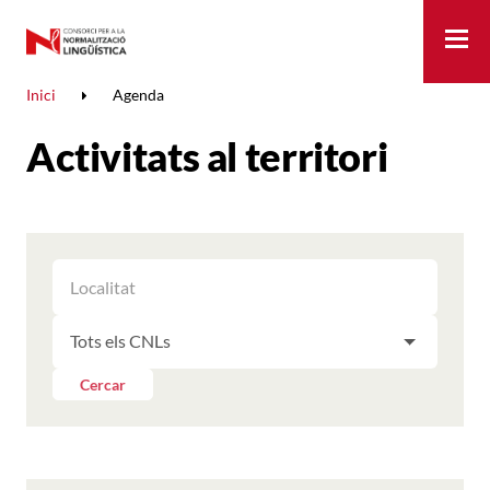
Me
Inici
Agenda
Activitats al territori
FILTRAR
FILTRAR
LES
ELS
ACTIVITATS
FILTRAR
RESULTATS
PER
LES
LOCALITAT
ACTIVITATS
Cercar
PER
CNL