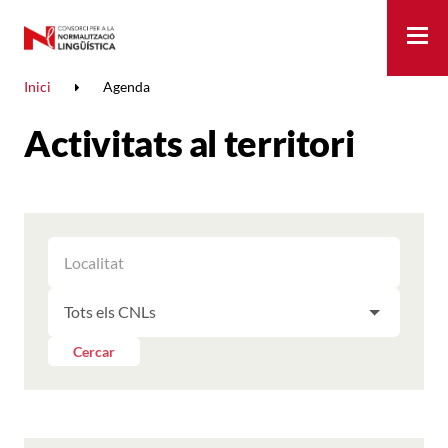
Me
Inici
Agenda
Activitats al territori
FILTRAR
FILTRAR
LES
ELS
ACTIVITATS
FILTRAR
RESULTATS
PER
LES
LOCALITAT
ACTIVITATS
Cercar
PER
CNL