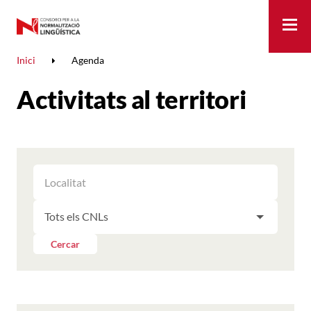
Me
Inici
Agenda
Activitats al territori
FILTRAR
FILTRAR
LES
ELS
ACTIVITATS
FILTRAR
RESULTATS
PER
LES
LOCALITAT
ACTIVITATS
Cercar
PER
CNL