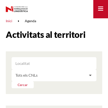
Me
Inici
Agenda
Activitats al territori
FILTRAR
FILTRAR
LES
ELS
ACTIVITATS
FILTRAR
RESULTATS
PER
LES
LOCALITAT
ACTIVITATS
Cercar
PER
CNL