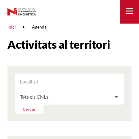
Me
Inici
Agenda
Activitats al territori
FILTRAR
FILTRAR
LES
ELS
ACTIVITATS
FILTRAR
RESULTATS
PER
LES
LOCALITAT
ACTIVITATS
Cercar
PER
CNL